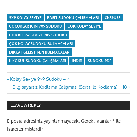
9X9 KOLAY SEVIYE
BASIT SUDOKU ÇALIŞMALARI
CKS9X9S
ÇOCUKLAR IÇIN 9X9 SUDOKU
ÇOK KOLAY SEVIYE
ÇOK KOLAY SEVIYE 9X9 SUDOKU
ÇOK KOLAY SUDOKU BULMACALARI
DIKKAT GELIŞTIREN BULMACALAR
ILKOKUL SUDOKU ÇALIŞMALARI
INDIR
SUDOKU PDF
Yazı
Previous
Kolay Seviye 9×9 Sudoku – 4
Post:
Next
Bilgisayarsız Kodlama Çalışması (Scrat ile Kodlama) – 18
gezinmesi
Post:
LEAVE A REPLY
E-posta adresiniz yayınlanmayacak.
Gerekli alanlar
*
ile
işaretlenmişlerdir