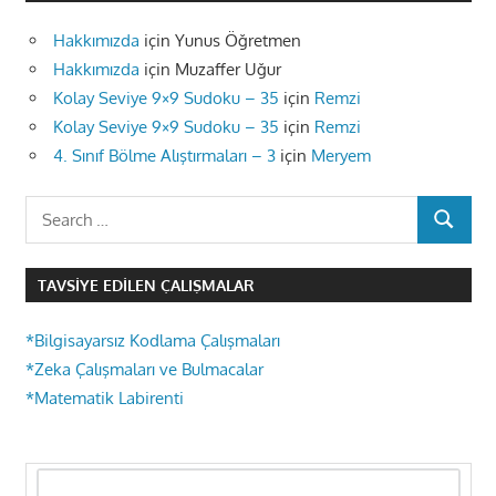
Hakkımızda
için
Yunus Öğretmen
Hakkımızda
için
Muzaffer Uğur
Kolay Seviye 9×9 Sudoku – 35
için
Remzi
Kolay Seviye 9×9 Sudoku – 35
için
Remzi
4. Sınıf Bölme Alıştırmaları – 3
için
Meryem
Search
SEARCH
for:
TAVSIYE EDILEN ÇALIŞMALAR
*Bilgisayarsız Kodlama Çalışmaları
*Zeka Çalışmaları ve Bulmacalar
*Matematik Labirenti