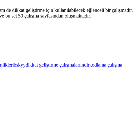
de dikkat geliştirme için kullanılabilecek eğlenceli bir çalışmadır.
ve bu set 50 çalışma sayfasından oluşmaktadır.
nlikleri
bskyy
dikkat geliştirme çalışmaları
indir
kodlama çalışma