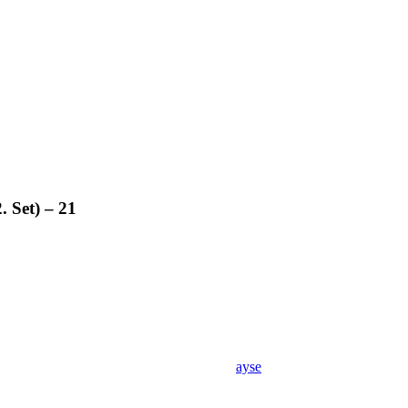
. Set) – 21
ayse