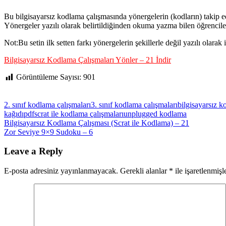
Bu bilgisayarsız kodlama çalışmasında yönergelerin (kodların) takip ed
Yönergeler yazılı olarak belirtildiğinden okuma yazma bilen öğrencile
Not:Bu setin ilk setten farkı yönergelerin şekillerle değil yazılı olarak 
Bilgisayarsız Kodlama Çalışmaları Yönler – 21 İndir
Görüntüleme Sayısı:
901
2. sınıf kodlama çalışmaları
3. sınıf kodlama çalışmaları
bilgisayarsız k
kağıdı
pdf
scrat ile kodlama çalışmaları
unplugged kodlama
Yazı
Previous
Bilgisayarsız Kodlama Çalışması (Scrat ile Kodlama) – 21
Post:
Next
Zor Seviye 9×9 Sudoku – 6
gezinmesi
Post:
Leave a Reply
E-posta adresiniz yayınlanmayacak.
Gerekli alanlar
*
ile işaretlenmişl