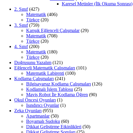
Karesel Metinler (İlk Okuma Sonrası)
2. Sınıf
(427)
Matematik
(406)
Türkçe
(20)
3. Sınıf
(759)
Karışık Eğlenceli Çalışmalar
(29)
Matematik
(708)
Türkçe
(20)
4. Sınıf
(200)
Matematik
(180)
Türkçe
(20)
Doğrusunu Yazalım
(121)
Eğlenceli Matematik Çalışmaları
(101)
Matematik Labirenti
(100)
Kodlama Çalışmaları
(241)
Bilgisayarsız Kodlama Çalışmaları
(126)
Kodlamalı İşlem Tablosu
(25)
Maviş Robot İle Kodlama Öğren
(90)
Okul Öncesi Oyunları
(1)
Isındırıcı Oyunlar
(1)
Zeka Oyunları
(955)
Apartmanlar
(50)
Boyamalı Sudoku
(60)
Dikkat Geliştirme Etkinlikleri
(50)
Dikkat Geliştirme Soruları
(25)