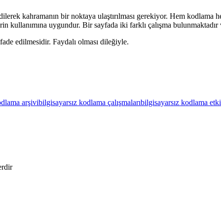
ilerek kahramanın bir noktaya ulaştırılması gerekiyor. Hem kodlama hem 
rin kullanımına uygundur. Bir sayfada iki farklı çalışma bulunmaktadır 
ifade edilmesidir. Faydalı olması dileğiyle.
odlama arşivi
bilgisayarsız kodlama çalışmaları
bilgisayarsız kodlama etki
erdir