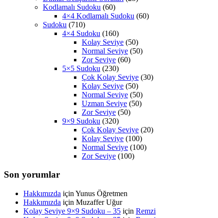
Kodlamalı Sudoku
(60)
4×4 Kodlamalı Sudoku
(60)
Sudoku
(710)
4×4 Sudoku
(160)
Kolay Seviye
(50)
Normal Seviye
(50)
Zor Seviye
(60)
5×5 Sudoku
(230)
Çok Kolay Seviye
(30)
Kolay Seviye
(50)
Normal Seviye
(50)
Uzman Seviye
(50)
Zor Seviye
(50)
9×9 Sudoku
(320)
Çok Kolay Seviye
(20)
Kolay Seviye
(100)
Normal Seviye
(100)
Zor Seviye
(100)
Son yorumlar
Hakkımızda
için
Yunus Öğretmen
Hakkımızda
için
Muzaffer Uğur
Kolay Seviye 9×9 Sudoku – 35
için
Remzi