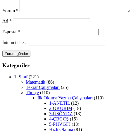
Yorum
*
Ad
*
E-posta
*
İnternet sitesi
Kategoriler
1. Sınıf
(221)
Matematik
(86)
Tekrar Çalışmaları
(25)
Türkçe
(110)
İlk Okuma Yazma Çalışmaları
(110)
1-ANETİL
(12)
2-OKURIM
(18)
3-ÜSÖYDZ
(18)
4-ÇBGCŞ
(15)
5-PHVĞFJ
(18)
Hızlı Okuma
(81)