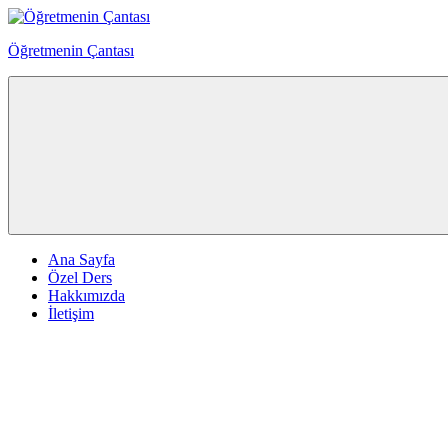
Skip
to
Öğretmenin Çantası
content
Öğretmenin
Çantsından
Halka
Ana Sayfa
Özel Ders
Hakkımızda
İletişim