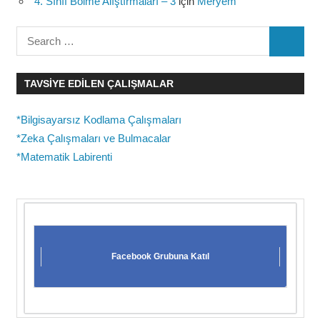
4. Sınıf Bölme Alıştırmaları – 3
için
Meryem
Search
SEARC
for:
TAVSIYE EDILEN ÇALIŞMALAR
*Bilgisayarsız Kodlama Çalışmaları
*Zeka Çalışmaları ve Bulmacalar
*Matematik Labirenti
Facebook Grubuna Katıl