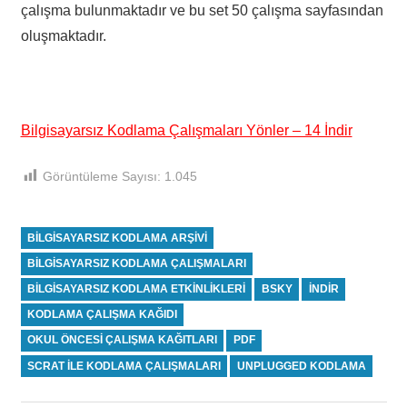
çalışma bulunmaktadır ve bu set 50 çalışma sayfasından
oluşmaktadır.
Bilgisayarsız Kodlama Çalışmaları Yönler – 14 İndir
Görüntüleme Sayısı:
1.045
BILGISAYARSIZ KODLAMA ARŞIVI
BILGISAYARSIZ KODLAMA ÇALIŞMALARI
BILGISAYARSIZ KODLAMA ETKINLIKLERI
BSKY
INDIR
KODLAMA ÇALIŞMA KAĞIDI
OKUL ÖNCESI ÇALIŞMA KAĞITLARI
PDF
SCRAT ILE KODLAMA ÇALIŞMALARI
UNPLUGGED KODLAMA