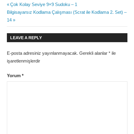
Yazı
Previous
Çok Kolay Seviye 9×9 Sudoku – 1
Next
Post:
Bilgisayarsız Kodlama Çalışması (Scrat ile Kodlama 2. Set) –
gezinmesi
Post:
14
LEAVE A REPLY
E-posta adresiniz yayınlanmayacak.
Gerekli alanlar
*
ile
işaretlenmişlerdir
Yorum
*