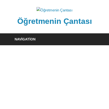
Skip
to
content
Öğretmenin Çantası
Öğretmenin
Çantsından
NAVIGATION
Halka