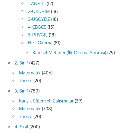
1-ANETİL
(12)
2-OKURIM
(18)
3-ÜSÖYDZ
(18)
4-ÇBGCŞ
(15)
5-PHVĞFJ
(18)
Hızlı Okuma
(81)
Karesel Metinler (İlk Okuma Sonrası)
(29)
2. Sınıf
(427)
Matematik
(406)
Türkçe
(20)
3. Sınıf
(759)
Karışık Eğlenceli Çalışmalar
(29)
Matematik
(708)
Türkçe
(20)
4. Sınıf
(200)