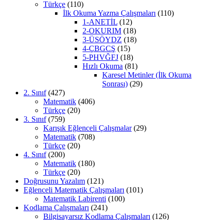
Türkçe
(110)
İlk Okuma Yazma Çalışmaları
(110)
1-ANETİL
(12)
2-OKURIM
(18)
3-ÜSÖYDZ
(18)
4-ÇBGCŞ
(15)
5-PHVĞFJ
(18)
Hızlı Okuma
(81)
Karesel Metinler (İlk Okuma
Sonrası)
(29)
2. Sınıf
(427)
Matematik
(406)
Türkçe
(20)
3. Sınıf
(759)
Karışık Eğlenceli Çalışmalar
(29)
Matematik
(708)
Türkçe
(20)
4. Sınıf
(200)
Matematik
(180)
Türkçe
(20)
Doğrusunu Yazalım
(121)
Eğlenceli Matematik Çalışmaları
(101)
Matematik Labirenti
(100)
Kodlama Çalışmaları
(241)
Bilgisayarsız Kodlama Çalışmaları
(126)