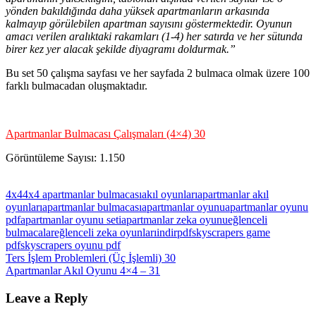
yönden bakıldığında daha yüksek apartmanların arkasında
kalmayıp görülebilen apartman sayısını göstermektedir. Oyunun
amacı verilen aralıktaki rakamları (1-4) her satırda ve her sütunda
birer kez yer alacak şekilde diyagramı doldurmak.”
Bu set 50 çalışma sayfası ve her sayfada 2 bulmaca olmak üzere 100
farklı bulmacadan oluşmaktadır.
Apartmanlar Bulmacası Çalışmaları (4×4) 30
Görüntüleme Sayısı:
1.150
4x4
4x4 apartmanlar bulmacası
akıl oyunları
apartmanlar akıl
oyunları
apartmanlar bulmacası
apartmanlar oyunu
apartmanlar oyunu
pdf
apartmanlar oyunu seti
apartmanlar zeka oyunu
eğlenceli
bulmacalar
eğlenceli zeka oyunları
indir
pdf
skyscrapers game
pdf
skyscrapers oyunu pdf
Yazı
Previous
Ters İşlem Problemleri (Üç İşlemli) 30
Post:
Next
Apartmanlar Akıl Oyunu 4×4 – 31
gezinmesi
Post:
Leave a Reply