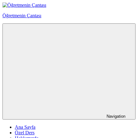
Skip
to
Öğretmenin Çantası
content
Öğretmenin
Çantsından
Halka
Navigation
Ana Sayfa
Özel Ders