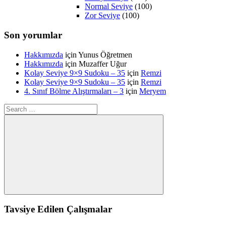
Normal Seviye
(100)
Zor Seviye
(100)
Son yorumlar
Hakkımızda
için
Yunus Öğretmen
Hakkımızda
için
Muzaffer Uğur
Kolay Seviye 9×9 Sudoku – 35
için
Remzi
Kolay Seviye 9×9 Sudoku – 35
için
Remzi
4. Sınıf Bölme Alıştırmaları – 3
için
Meryem
Search
for:
Search
Tavsiye Edilen Çalışmalar