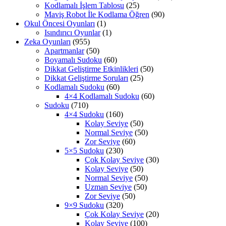
Kodlamalı İşlem Tablosu
(25)
Maviş Robot İle Kodlama Öğren
(90)
Okul Öncesi Oyunları
(1)
Isındırıcı Oyunlar
(1)
Zeka Oyunları
(955)
Apartmanlar
(50)
Boyamalı Sudoku
(60)
Dikkat Geliştirme Etkinlikleri
(50)
Dikkat Geliştirme Soruları
(25)
Kodlamalı Sudoku
(60)
4×4 Kodlamalı Sudoku
(60)
Sudoku
(710)
4×4 Sudoku
(160)
Kolay Seviye
(50)
Normal Seviye
(50)
Zor Seviye
(60)
5×5 Sudoku
(230)
Çok Kolay Seviye
(30)
Kolay Seviye
(50)
Normal Seviye
(50)
Uzman Seviye
(50)
Zor Seviye
(50)
9×9 Sudoku
(320)
Çok Kolay Seviye
(20)
Kolay Seviye
(100)