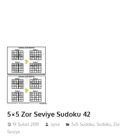
5×5 Zor Seviye Sudoku 42
19 Şubat 2019
ayse
5x5 Sudoku
,
Sudoku
,
Zor
Seviye