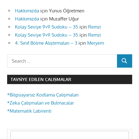
Hakkımızda
için
Yunus Öğretmen
Hakkımızda
için
Muzaffer Uğur
Kolay Seviye 9×9 Sudoku – 35
için
Remzi
Kolay Seviye 9×9 Sudoku – 35
için
Remzi
4. Sınıf Bölme Alıştırmaları – 3
için
Meryem
Search
SEARCH
for:
TAVSIYE EDILEN ÇALIŞMALAR
*Bilgisayarsız Kodlama Çalışmaları
*Zeka Çalışmaları ve Bulmacalar
*Matematik Labirenti