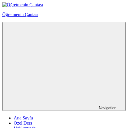
Skip
to
Öğretmenin Çantası
content
Öğretmenin
Çantsından
Halka
Navigation
Ana Sayfa
Özel Ders