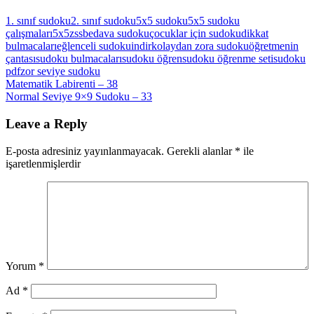
1. sınıf sudoku
2. sınıf sudoku
5x5 sudoku
5x5 sudoku
çalışmaları
5x5zss
bedava sudoku
çocuklar için sudoku
dikkat
bulmacaları
eğlenceli sudoku
indir
kolaydan zora sudoku
öğretmenin
çantası
sudoku bulmacaları
sudoku öğren
sudoku öğrenme seti
sudoku
pdf
zor seviye sudoku
Yazı
Previous
Matematik Labirenti – 38
Post:
Next
Normal Seviye 9×9 Sudoku – 33
gezinmesi
Post:
Leave a Reply
E-posta adresiniz yayınlanmayacak.
Gerekli alanlar
*
ile
işaretlenmişlerdir
Yorum
*
Ad
*