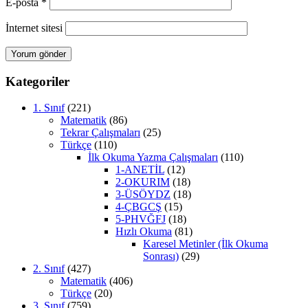
E-posta
*
İnternet sitesi
Kategoriler
1. Sınıf
(221)
Matematik
(86)
Tekrar Çalışmaları
(25)
Türkçe
(110)
İlk Okuma Yazma Çalışmaları
(110)
1-ANETİL
(12)
2-OKURIM
(18)
3-ÜSÖYDZ
(18)
4-ÇBGCŞ
(15)
5-PHVĞFJ
(18)
Hızlı Okuma
(81)
Karesel Metinler (İlk Okuma
Sonrası)
(29)
2. Sınıf
(427)
Matematik
(406)
Türkçe
(20)
3. Sınıf
(759)