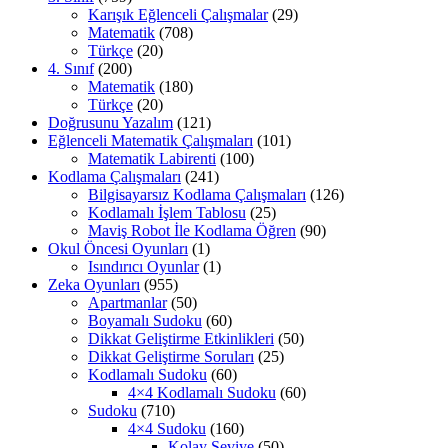
Karışık Eğlenceli Çalışmalar
(29)
Matematik
(708)
Türkçe
(20)
4. Sınıf
(200)
Matematik
(180)
Türkçe
(20)
Doğrusunu Yazalım
(121)
Eğlenceli Matematik Çalışmaları
(101)
Matematik Labirenti
(100)
Kodlama Çalışmaları
(241)
Bilgisayarsız Kodlama Çalışmaları
(126)
Kodlamalı İşlem Tablosu
(25)
Maviş Robot İle Kodlama Öğren
(90)
Okul Öncesi Oyunları
(1)
Isındırıcı Oyunlar
(1)
Zeka Oyunları
(955)
Apartmanlar
(50)
Boyamalı Sudoku
(60)
Dikkat Geliştirme Etkinlikleri
(50)
Dikkat Geliştirme Soruları
(25)
Kodlamalı Sudoku
(60)
4×4 Kodlamalı Sudoku
(60)
Sudoku
(710)
4×4 Sudoku
(160)
Kolay Seviye
(50)