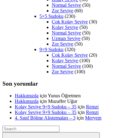
Normal Seviye
(50)
Zor Seviye
(60)
5×5 Sudoku
(230)
Çok Kolay Seviye
(30)
Kolay Seviye
(50)
Normal Seviye
(50)
Uzman Seviye
(50)
Zor Seviye
(50)
9×9 Sudoku
(320)
Çok Kolay Seviye
(20)
Kolay Seviye
(100)
Normal Seviye
(100)
Zor Seviye
(100)
Son yorumlar
Hakkımızda
için
Yunus Öğretmen
Hakkımızda
için
Muzaffer Uğur
Kolay Seviye 9×9 Sudoku – 35
için
Remzi
Kolay Seviye 9×9 Sudoku – 35
için
Remzi
4. Sınıf Bölme Alıştırmaları – 3
için
Meryem
Search
for: