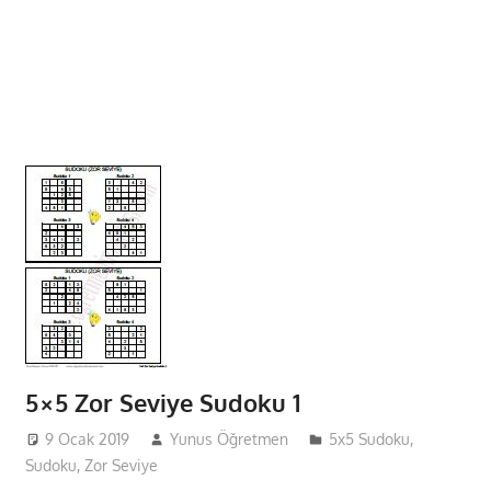
5×5 Zor Seviye Sudoku 1
9 Ocak 2019
Yunus Öğretmen
5x5 Sudoku
,
Sudoku
,
Zor Seviye