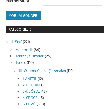
İnternet sitesi
KATEGORILER
1. Sınıf
(221)
Matematik
(86)
Tekrar Çalışmaları
(25)
Türkçe
(110)
İlk Okuma Yazma Çalışmaları
(110)
1-ANETİL
(12)
2-OKURIM
(18)
3-ÜSÖYDZ
(18)
4-ÇBGCŞ
(15)
5-PHVĞFJ
(18)