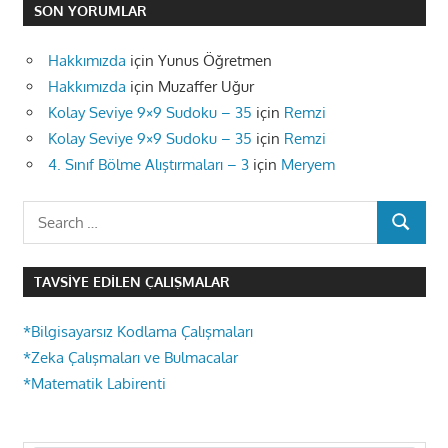
SON YORUMLAR
Hakkımızda
için
Yunus Öğretmen
Hakkımızda
için
Muzaffer Uğur
Kolay Seviye 9×9 Sudoku – 35
için
Remzi
Kolay Seviye 9×9 Sudoku – 35
için
Remzi
4. Sınıf Bölme Alıştırmaları – 3
için
Meryem
Search
SEARCH
for:
TAVSIYE EDILEN ÇALIŞMALAR
*Bilgisayarsız Kodlama Çalışmaları
*Zeka Çalışmaları ve Bulmacalar
*Matematik Labirenti