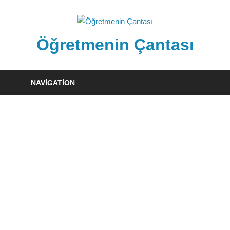
Skip
to
content
Öğretmenin Çantası
Öğretmenin
Çantsından
NAVIGATION
Halka