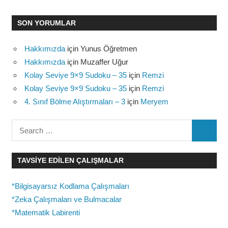
SON YORUMLAR
Hakkımızda
için
Yunus Öğretmen
Hakkımızda
için
Muzaffer Uğur
Kolay Seviye 9×9 Sudoku – 35
için
Remzi
Kolay Seviye 9×9 Sudoku – 35
için
Remzi
4. Sınıf Bölme Alıştırmaları – 3
için
Meryem
Search
SEARC
for:
TAVSIYE EDILEN ÇALIŞMALAR
*Bilgisayarsız Kodlama Çalışmaları
*Zeka Çalışmaları ve Bulmacalar
*Matematik Labirenti