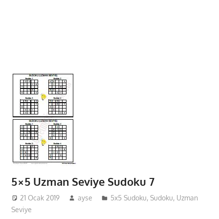
5×5 Uzman Seviye Sudoku 7
21 Ocak 2019
ayse
5x5 Sudoku
,
Sudoku
,
Uzman
Seviye