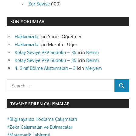
Zor Seviye
(100)
SON YORUMLAR
Hakkımızda
için
Yunus Öğretmen
Hakkımızda
için
Muzaffer Uğur
Kolay Seviye 9×9 Sudoku – 35
için
Remzi
Kolay Seviye 9×9 Sudoku – 35
için
Remzi
4. Sınıf Bölme Alıştırmaları – 3
için
Meryem
Search
SEARCH
for:
TAVSIYE EDILEN ÇALIŞMALAR
*Bilgisayarsız Kodlama Çalışmaları
*Zeka Çalışmaları ve Bulmacalar
*Matematik Labirenti