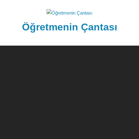
Skip
to
content
Öğretmenin Çantası
Öğretmenin
Çantsından
Halka