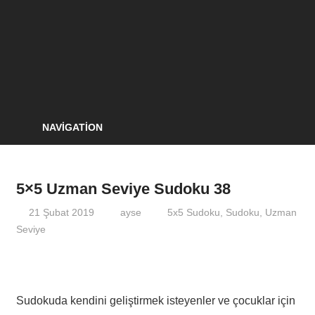
NAVIGATION
5×5 Uzman Seviye Sudoku 38
21 Şubat 2019
ayse
5x5 Sudoku
,
Sudoku
,
Uzman
Seviye
Sudokuda kendini geliştirmek isteyenler ve çocuklar için