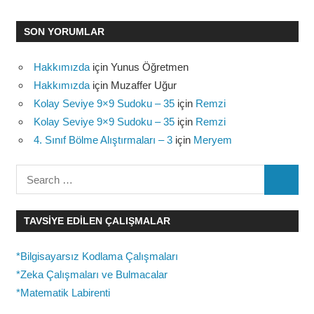
SON YORUMLAR
Hakkımızda
için
Yunus Öğretmen
Hakkımızda
için
Muzaffer Uğur
Kolay Seviye 9×9 Sudoku – 35
için
Remzi
Kolay Seviye 9×9 Sudoku – 35
için
Remzi
4. Sınıf Bölme Alıştırmaları – 3
için
Meryem
Search
SEARC
for:
TAVSIYE EDILEN ÇALIŞMALAR
*Bilgisayarsız Kodlama Çalışmaları
*Zeka Çalışmaları ve Bulmacalar
*Matematik Labirenti