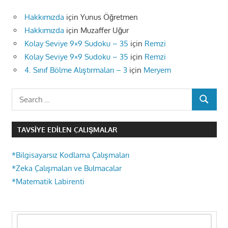
Hakkımızda
için
Yunus Öğretmen
Hakkımızda
için
Muzaffer Uğur
Kolay Seviye 9×9 Sudoku – 35
için
Remzi
Kolay Seviye 9×9 Sudoku – 35
için
Remzi
4. Sınıf Bölme Alıştırmaları – 3
için
Meryem
Search
SEARCH
for:
TAVSIYE EDILEN ÇALIŞMALAR
*Bilgisayarsız Kodlama Çalışmaları
*Zeka Çalışmaları ve Bulmacalar
*Matematik Labirenti