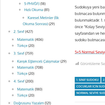
5-PHVĞFJ
(18)
Sudokuya yeni başl
Hızlı Okuma
(81)
bulmacası bulunma
Karesel Metinler (İlk
bulunmaktadır. 1. 
Okuma Sonrası)
(29)
önce “Kolay Seviy
2. Sınıf
(427)
sayfasından ve he
Matematik
(406)
sudoku bulmacası
Türkçe
(20)
5×5 Normal Seviy
3. Sınıf
(759)
Karışık Eğlenceli Çalışmalar
(29)
Görüntüleme Say
Matematik
(708)
Türkçe
(20)
1. SINIF SUDOKU
2
4. Sınıf
(200)
ÇOCUKLAR IÇIN SU
Matematik
(180)
NORMAL SEVIYE SU
Türkçe
(20)
Doğrusunu Yazalım
(121)