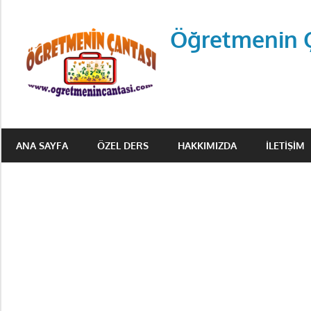
Skip
to
Öğretmenin 
content
Öğretmenin
Çantsından
ANA SAYFA
ÖZEL DERS
HAKKIMIZDA
İLETIŞIM
Halka