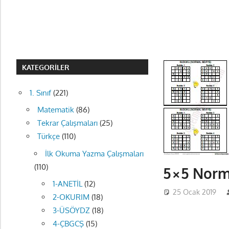
KATEGORILER
1. Sınıf
(221)
Matematik
(86)
Tekrar Çalışmaları
(25)
Türkçe
(110)
İlk Okuma Yazma Çalışmaları
(110)
5×5 Norm
1-ANETİL
(12)
25 Ocak 2019
2-OKURIM
(18)
3-ÜSÖYDZ
(18)
4-ÇBGCŞ
(15)