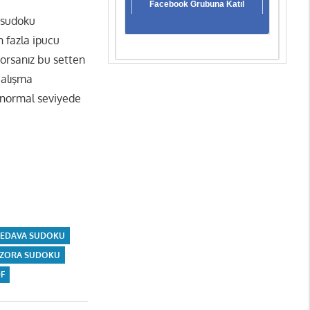
Facebook Grubuna Katıl
ı sudoku
 fazla ipucu
yorsanız bu setten
çalışma
 normal seviyede
BEDAVA SUDOKU
 ZORA SUDOKU
F