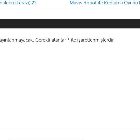
Next
inlikleri (Terazi) 22
Maviş Robot ile Kodlama Oyunu 
Post:
i
yayınlanmayacak.
Gerekli alanlar
*
ile işaretlenmişlerdir