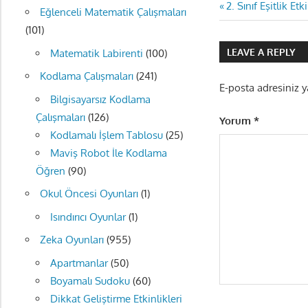
Yazı
Previous
2. Sınıf Eşitlik Etk
Eğlenceli Matematik Çalışmaları
Post:
(101)
gezinmes
LEAVE A REPLY
Matematik Labirenti
(100)
Kodlama Çalışmaları
(241)
E-posta adresiniz 
Bilgisayarsız Kodlama
Çalışmaları
(126)
Yorum
*
Kodlamalı İşlem Tablosu
(25)
Maviş Robot İle Kodlama
Öğren
(90)
Okul Öncesi Oyunları
(1)
Isındırıcı Oyunlar
(1)
Zeka Oyunları
(955)
Apartmanlar
(50)
Boyamalı Sudoku
(60)
Dikkat Geliştirme Etkinlikleri