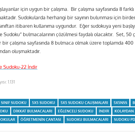
ayanlar için uygun bir çalışma. Bir çalışma sayfasında 8 farkl
ktadır. Sudokularda herhangi bir sayının bulunması için birden
sınıftan itibaren kullanıma uygundur. Eğer sudokuya yeni başlı
e Sudoku” bulmacalarının çözülmesi faydalı olacaktır. Set, 50 
r bir çalışma sayfasında 8 bulmaca olmak üzere toplamda 400
ndan oluşmaktadır.
e Sudoku-22 İndir
ısı:
1.131
. SINIF SUDOKU
5X5 SUDOKU
5X5 SUDOKU ÇALIŞMALARI
5X5NSS
DOKU
DIKKAT BULMACALARI
EĞLENCELI SUDOKU
INDIR
KOLAYDAN
DOKULAR
ÖĞRETMENIN ÇANTASI
SUDOKU BULMACALARI
SUDOKU PD