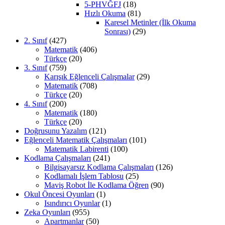
5-PHVĞFJ
(18)
Hızlı Okuma
(81)
Karesel Metinler (İlk Okuma
Sonrası)
(29)
2. Sınıf
(427)
Matematik
(406)
Türkçe
(20)
3. Sınıf
(759)
Karışık Eğlenceli Çalışmalar
(29)
Matematik
(708)
Türkçe
(20)
4. Sınıf
(200)
Matematik
(180)
Türkçe
(20)
Doğrusunu Yazalım
(121)
Eğlenceli Matematik Çalışmaları
(101)
Matematik Labirenti
(100)
Kodlama Çalışmaları
(241)
Bilgisayarsız Kodlama Çalışmaları
(126)
Kodlamalı İşlem Tablosu
(25)
Maviş Robot İle Kodlama Öğren
(90)
Okul Öncesi Oyunları
(1)
Isındırıcı Oyunlar
(1)
Zeka Oyunları
(955)
Apartmanlar
(50)