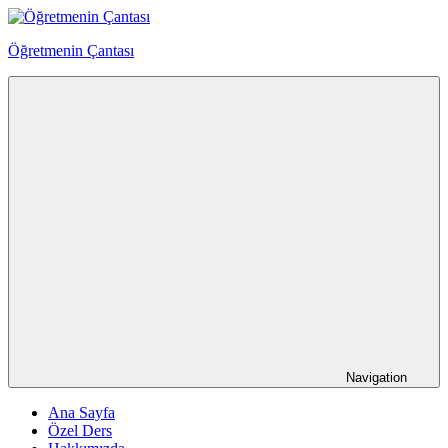
Skip
to
Öğretmenin Çantası
content
Öğretmenin
Çantsından
Halka
Navigation
Ana Sayfa
Özel Ders