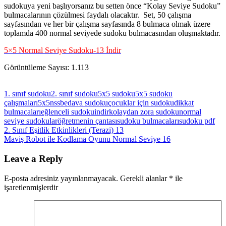
sudokuya yeni başlıyorsanız bu setten önce “Kolay Seviye Sudoku”
bulmacalarının çözülmesi faydalı olacaktır. Set, 50 çalışma
sayfasından ve her bir çalışma sayfasında 8 bulmaca olmak üzere
toplamda 400 normal seviyede sudoku bulmacasından oluşmaktadır.
5×5 Normal Seviye Sudoku-13 İndir
Görüntüleme Sayısı:
1.113
1. sınıf sudoku
2. sınıf sudoku
5x5 sudoku
5x5 sudoku
çalışmaları
5x5nss
bedava sudoku
çocuklar için sudoku
dikkat
bulmacaları
eğlenceli sudoku
indir
kolaydan zora sudoku
normal
seviye sudokular
öğretmenin çantası
sudoku bulmacaları
sudoku pdf
Yazı
Previous
2. Sınıf Eşitlik Etkinlikleri (Terazi) 13
Post:
Next
Maviş Robot ile Kodlama Oyunu Normal Seviye 16
gezinmesi
Post:
Leave a Reply
E-posta adresiniz yayınlanmayacak.
Gerekli alanlar
*
ile
işaretlenmişlerdir