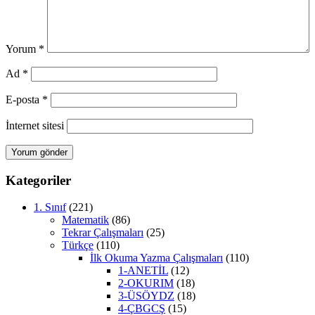
Yorum
*
Ad
*
E-posta
*
İnternet sitesi
Kategoriler
1. Sınıf
(221)
Matematik
(86)
Tekrar Çalışmaları
(25)
Türkçe
(110)
İlk Okuma Yazma Çalışmaları
(110)
1-ANETİL
(12)
2-OKURIM
(18)
3-ÜSÖYDZ
(18)
4-ÇBGCŞ
(15)