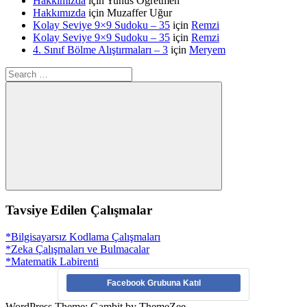
Hakkımızda
için
Yunus Öğretmen
Hakkımızda
için
Muzaffer Uğur
Kolay Seviye 9×9 Sudoku – 35
için
Remzi
Kolay Seviye 9×9 Sudoku – 35
için
Remzi
4. Sınıf Bölme Alıştırmaları – 3
için
Meryem
Search
for:
Search
Tavsiye Edilen Çalışmalar
*Bilgisayarsız Kodlama Çalışmaları
*Zeka Çalışmaları ve Bulmacalar
*Matematik Labirenti
Facebook Grubuna Katıl
WordPress Theme: Gambit by ThemeZee.