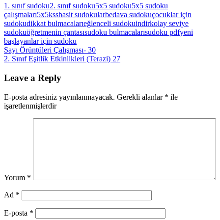
1. sınıf sudoku
2. sınıf sudoku
5x5 sudoku
5x5 sudoku
çalışmaları
5x5kss
basit sudokular
bedava sudoku
çocuklar için
sudoku
dikkat bulmacaları
eğlenceli sudoku
indir
kolay seviye
sudoku
öğretmenin çantası
sudoku bulmacaları
sudoku pdf
yeni
başlayanlar için sudoku
Yazı
Previous
Sayı Örüntüleri Çalışması- 30
Post:
Next
2. Sınıf Eşitlik Etkinlikleri (Terazi) 27
gezinmesi
Post:
Leave a Reply
E-posta adresiniz yayınlanmayacak.
Gerekli alanlar
*
ile
işaretlenmişlerdir
Yorum
*
Ad
*
E-posta
*