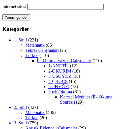
İnternet sitesi
Kategoriler
1. Sınıf
(221)
Matematik
(86)
Tekrar Çalışmaları
(25)
Türkçe
(110)
İlk Okuma Yazma Çalışmaları
(110)
1-ANETİL
(12)
2-OKURIM
(18)
3-ÜSÖYDZ
(18)
4-ÇBGCŞ
(15)
5-PHVĞFJ
(18)
Hızlı Okuma
(81)
Karesel Metinler (İlk Okuma
Sonrası)
(29)
2. Sınıf
(427)
Matematik
(406)
Türkçe
(20)
3. Sınıf
(759)
Karışık Eğlenceli Çalışmalar
(29)