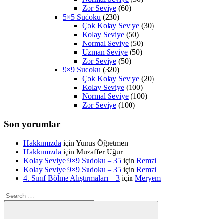
Zor Seviye
(60)
5×5 Sudoku
(230)
Çok Kolay Seviye
(30)
Kolay Seviye
(50)
Normal Seviye
(50)
Uzman Seviye
(50)
Zor Seviye
(50)
9×9 Sudoku
(320)
Çok Kolay Seviye
(20)
Kolay Seviye
(100)
Normal Seviye
(100)
Zor Seviye
(100)
Son yorumlar
Hakkımızda
için
Yunus Öğretmen
Hakkımızda
için
Muzaffer Uğur
Kolay Seviye 9×9 Sudoku – 35
için
Remzi
Kolay Seviye 9×9 Sudoku – 35
için
Remzi
4. Sınıf Bölme Alıştırmaları – 3
için
Meryem
Search
for: