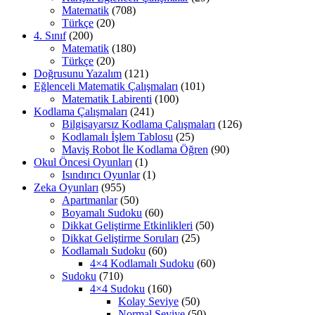
Matematik
(708)
Türkçe
(20)
4. Sınıf
(200)
Matematik
(180)
Türkçe
(20)
Doğrusunu Yazalım
(121)
Eğlenceli Matematik Çalışmaları
(101)
Matematik Labirenti
(100)
Kodlama Çalışmaları
(241)
Bilgisayarsız Kodlama Çalışmaları
(126)
Kodlamalı İşlem Tablosu
(25)
Maviş Robot İle Kodlama Öğren
(90)
Okul Öncesi Oyunları
(1)
Isındırıcı Oyunlar
(1)
Zeka Oyunları
(955)
Apartmanlar
(50)
Boyamalı Sudoku
(60)
Dikkat Geliştirme Etkinlikleri
(50)
Dikkat Geliştirme Soruları
(25)
Kodlamalı Sudoku
(60)
4×4 Kodlamalı Sudoku
(60)
Sudoku
(710)
4×4 Sudoku
(160)
Kolay Seviye
(50)
Normal Seviye
(50)