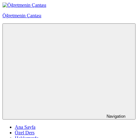
Skip
to
Öğretmenin Çantası
content
Öğretmenin
Çantsından
Halka
Navigation
Ana Sayfa
Özel Ders