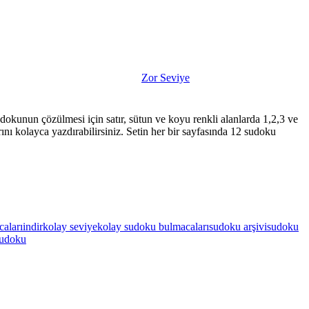
Zor Seviye
dokunun çözülmesi için satır, sütun ve koyu renkli alanlarda 1,2,3 ve
nı kolayca yazdırabilirsiniz. Setin her bir sayfasında 12 sudoku
caları
indir
kolay seviye
kolay sudoku bulmacaları
sudoku arşivi
sudoku
sudoku