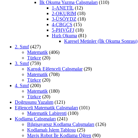
İlk Okuma Yazma Çalışmaları
(110)
1-ANETİL
(12)
2-OKURIM
(18)
3-ÜSÖYDZ
(18)
4-ÇBGCŞ
(15)
5-PHVĞFJ
(18)
Hızlı Okuma
(81)
Karesel Metinler (İlk Okuma Sonrası)
2. Sınıf
(427)
Matematik
(406)
Türkçe
(20)
3. Sınıf
(759)
Karışık Eğlenceli Çalışmalar
(29)
Matematik
(708)
Türkçe
(20)
4. Sınıf
(200)
Matematik
(180)
Türkçe
(20)
Doğrusunu Yazalım
(121)
Eğlenceli Matematik Çalışmaları
(101)
Matematik Labirenti
(100)
Kodlama Çalışmaları
(241)
Bilgisayarsız Kodlama Çalışmaları
(126)
Kodlamalı İşlem Tablosu
(25)
Maviş Robot İle Kodlama Öğren
(90)