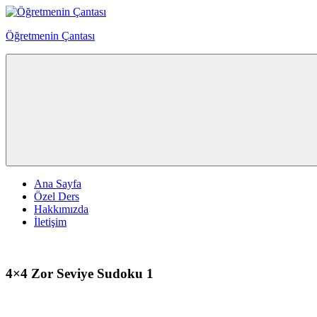
Skip
to
Öğretmenin Çantası
content
Öğretmenin
Çantsından
Halka
Ana Sayfa
Özel Ders
Hakkımızda
İletişim
4×4 Zor Seviye Sudoku 1