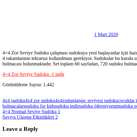
1 Mart 2020
4×4 Zor Seviye Sudoku çalışması sudokuya yeni başlayanlar için hazırl
4 rakamlarının tekrarsız kullanılması gerekiyor. Sudokular bu kurala u
bulmacası bulunmaktadır. Set toplam 60 sayfadan, 720 sudoku bulmac
4×4 Zor Seviye Sudoku -1 indir
Görüntüleme Sayısı:
1.442
4x4 sudoku
4x4 zor sudoku
4x4zss
başlangıç seviyesi sudoku
çocuklar 
bulmacaları
sudoku for kids
sudoku indir
sudoku öğreniyorum
sudoku p
Yazı
Previous
4×4 Normal Seviye Sudoku 1
Post:
Next
Sayıya Ulaşma Etkinlikleri 2
gezinmesi
Post:
Leave a Reply