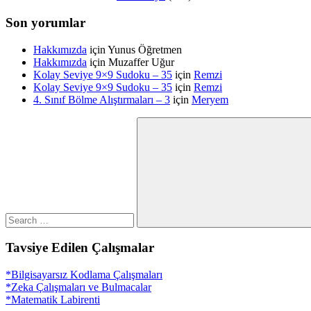
Son yorumlar
Hakkımızda
için
Yunus Öğretmen
Hakkımızda
için
Muzaffer Uğur
Kolay Seviye 9×9 Sudoku – 35
için
Remzi
Kolay Seviye 9×9 Sudoku – 35
için
Remzi
4. Sınıf Bölme Alıştırmaları – 3
için
Meryem
Search
for:
Search
Tavsiye Edilen Çalışmalar
*Bilgisayarsız Kodlama Çalışmaları
*Zeka Çalışmaları ve Bulmacalar
*Matematik Labirenti