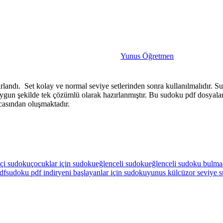
Yunus Öğretmen
andı. Set kolay ve normal seviye setlerinden sonra kullanılmalıdır. Su
ygun şekilde tek çözümlü olarak hazırlanmıştır. Bu sudoku pdf dosyaları
asından oluşmaktadır.
içi sudoku
çocuklar için sudoku
eğlenceli sudoku
eğlenceli sudoku bulma
df
sudoku pdf indir
yeni başlayanlar için sudoku
yunus külcü
zor seviye 