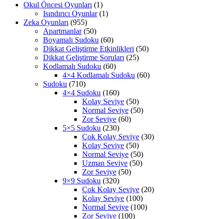
Okul Öncesi Oyunları
(1)
Isındırıcı Oyunlar
(1)
Zeka Oyunları
(955)
Apartmanlar
(50)
Boyamalı Sudoku
(60)
Dikkat Geliştirme Etkinlikleri
(50)
Dikkat Geliştirme Soruları
(25)
Kodlamalı Sudoku
(60)
4×4 Kodlamalı Sudoku
(60)
Sudoku
(710)
4×4 Sudoku
(160)
Kolay Seviye
(50)
Normal Seviye
(50)
Zor Seviye
(60)
5×5 Sudoku
(230)
Çok Kolay Seviye
(30)
Kolay Seviye
(50)
Normal Seviye
(50)
Uzman Seviye
(50)
Zor Seviye
(50)
9×9 Sudoku
(320)
Çok Kolay Seviye
(20)
Kolay Seviye
(100)
Normal Seviye
(100)
Zor Seviye
(100)