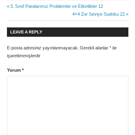
Yazı
Previous
3. Sınıf Paralarımız Problemler ve Etkinlikler 12
Post:
Next
4×4 Zor Seviye Sudoku 22
gezinmesi
Post:
LEAVE A REPLY
E-posta adresiniz yayınlanmayacak.
Gerekli alanlar
*
ile
işaretlenmişlerdir
Yorum
*