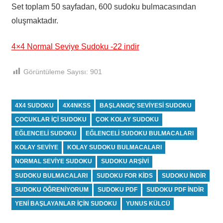
Set toplam 50 sayfadan, 600 sudoku bulmacasından
oluşmaktadır.
4×4 Normal Seviye Sudoku -22 indir
Görüntüleme Sayısı:
901
4X4 SUDOKU
4X4NKSS
BAŞLANGIÇ SEVIYESI SUDOKU
ÇOCUKLAR IÇI SUDOKU
ÇOK KOLAY SUDOKU
EĞLENCELI SUDOKU
EĞLENCELI SUDOKU BULMACALARI
KOLAY SEVIYE
KOLAY SUDOKU BULMACALARI
NORMAL SEVIYE SUDOKU
SUDOKU ARŞIVI
SUDOKU BULMACALARI
SUDOKU FOR KIDS
SUDOKU INDIR
SUDOKU ÖĞRENIYORUM
SUDOKU PDF
SUDOKU PDF INDIR
YENI BAŞLAYANLAR IÇIN SUDOKU
YUNUS KÜLCÜ