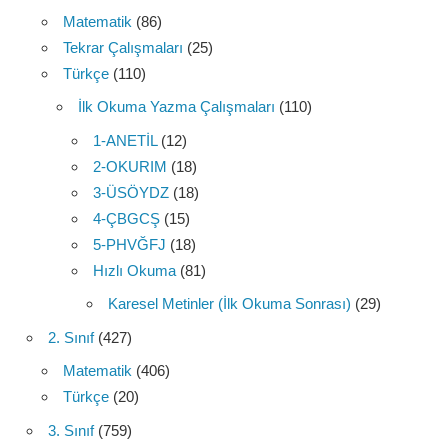
Matematik
(86)
Tekrar Çalışmaları
(25)
Türkçe
(110)
İlk Okuma Yazma Çalışmaları
(110)
1-ANETİL
(12)
2-OKURIM
(18)
3-ÜSÖYDZ
(18)
4-ÇBGCŞ
(15)
5-PHVĞFJ
(18)
Hızlı Okuma
(81)
Karesel Metinler (İlk Okuma Sonrası)
(29)
2. Sınıf
(427)
Matematik
(406)
Türkçe
(20)
3. Sınıf
(759)