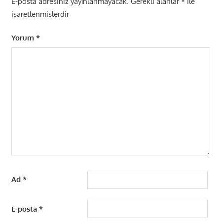
E-posta adresiniz yayınlanmayacak.
Gerekli alanlar
*
ile
işaretlenmişlerdir
Yorum
*
Ad
*
E-posta
*