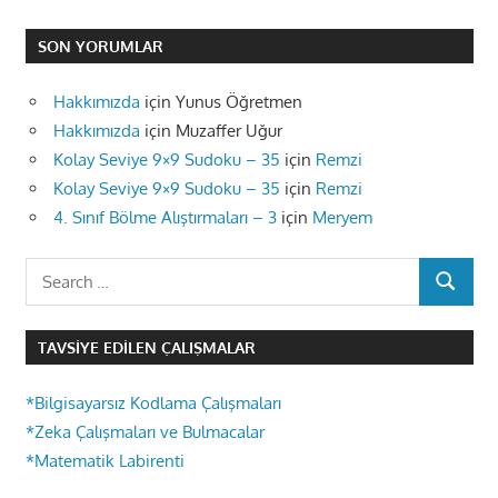
SON YORUMLAR
Hakkımızda
için
Yunus Öğretmen
Hakkımızda
için
Muzaffer Uğur
Kolay Seviye 9×9 Sudoku – 35
için
Remzi
Kolay Seviye 9×9 Sudoku – 35
için
Remzi
4. Sınıf Bölme Alıştırmaları – 3
için
Meryem
Search
SEARCH
for:
TAVSIYE EDILEN ÇALIŞMALAR
*Bilgisayarsız Kodlama Çalışmaları
*Zeka Çalışmaları ve Bulmacalar
*Matematik Labirenti