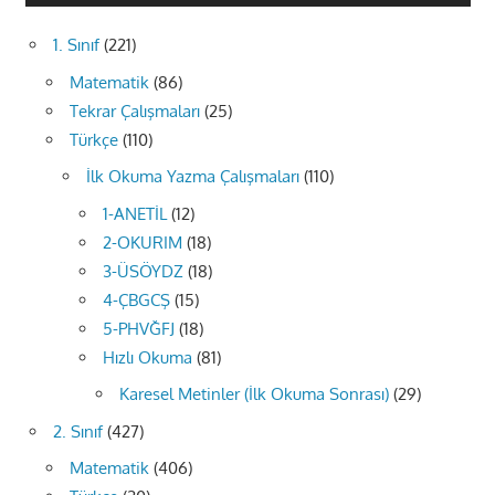
1. Sınıf
(221)
Matematik
(86)
Tekrar Çalışmaları
(25)
Türkçe
(110)
İlk Okuma Yazma Çalışmaları
(110)
1-ANETİL
(12)
2-OKURIM
(18)
3-ÜSÖYDZ
(18)
4-ÇBGCŞ
(15)
5-PHVĞFJ
(18)
Hızlı Okuma
(81)
Karesel Metinler (İlk Okuma Sonrası)
(29)
2. Sınıf
(427)
Matematik
(406)