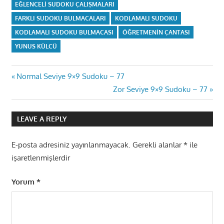
EĞLENCELI SUDOKU ÇALIŞMALARI
FARKLI SUDOKU BULMACALARI
KODLAMALI SUDOKU
KODLAMALI SUDOKU BULMACASI
ÖĞRETMENIN ÇANTASI
YUNUS KÜLCÜ
Yazı
Previous
Normal Seviye 9×9 Sudoku – 77
Post:
Next
Zor Seviye 9×9 Sudoku – 77
gezinmesi
Post:
LEAVE A REPLY
E-posta adresiniz yayınlanmayacak.
Gerekli alanlar
*
ile
işaretlenmişlerdir
Yorum
*