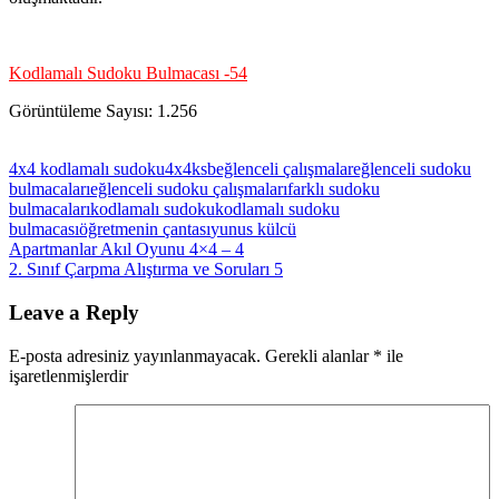
Kodlamalı Sudoku Bulmacası -54
Görüntüleme Sayısı:
1.256
4x4 kodlamalı sudoku
4x4ksb
eğlenceli çalışmalar
eğlenceli sudoku
bulmacaları
eğlenceli sudoku çalışmaları
farklı sudoku
bulmacaları
kodlamalı sudoku
kodlamalı sudoku
bulmacası
öğretmenin çantası
yunus külcü
Yazı
Previous
Apartmanlar Akıl Oyunu 4×4 – 4
Post:
Next
2. Sınıf Çarpma Alıştırma ve Soruları 5
gezinmesi
Post:
Leave a Reply
E-posta adresiniz yayınlanmayacak.
Gerekli alanlar
*
ile
işaretlenmişlerdir