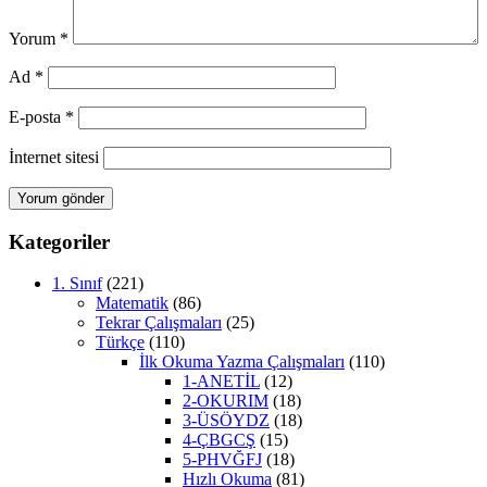
Yorum
*
Ad
*
E-posta
*
İnternet sitesi
Kategoriler
1. Sınıf
(221)
Matematik
(86)
Tekrar Çalışmaları
(25)
Türkçe
(110)
İlk Okuma Yazma Çalışmaları
(110)
1-ANETİL
(12)
2-OKURIM
(18)
3-ÜSÖYDZ
(18)
4-ÇBGCŞ
(15)
5-PHVĞFJ
(18)
Hızlı Okuma
(81)