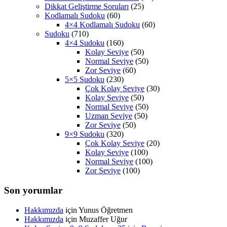
Dikkat Geliştirme Soruları
(25)
Kodlamalı Sudoku
(60)
4×4 Kodlamalı Sudoku
(60)
Sudoku
(710)
4×4 Sudoku
(160)
Kolay Seviye
(50)
Normal Seviye
(50)
Zor Seviye
(60)
5×5 Sudoku
(230)
Çok Kolay Seviye
(30)
Kolay Seviye
(50)
Normal Seviye
(50)
Uzman Seviye
(50)
Zor Seviye
(50)
9×9 Sudoku
(320)
Çok Kolay Seviye
(20)
Kolay Seviye
(100)
Normal Seviye
(100)
Zor Seviye
(100)
Son yorumlar
Hakkımızda
için
Yunus Öğretmen
Hakkımızda
için
Muzaffer Uğur