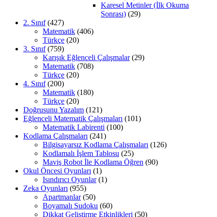
Karesel Metinler (İlk Okuma
Sonrası)
(29)
2. Sınıf
(427)
Matematik
(406)
Türkçe
(20)
3. Sınıf
(759)
Karışık Eğlenceli Çalışmalar
(29)
Matematik
(708)
Türkçe
(20)
4. Sınıf
(200)
Matematik
(180)
Türkçe
(20)
Doğrusunu Yazalım
(121)
Eğlenceli Matematik Çalışmaları
(101)
Matematik Labirenti
(100)
Kodlama Çalışmaları
(241)
Bilgisayarsız Kodlama Çalışmaları
(126)
Kodlamalı İşlem Tablosu
(25)
Maviş Robot İle Kodlama Öğren
(90)
Okul Öncesi Oyunları
(1)
Isındırıcı Oyunlar
(1)
Zeka Oyunları
(955)
Apartmanlar
(50)
Boyamalı Sudoku
(60)
Dikkat Geliştirme Etkinlikleri
(50)