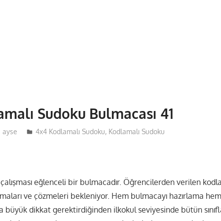
amalı Sudoku Bulmacası 41
ayse
4x4 Kodlamalı Sudoku
,
Kodlamalı Sudoku
çalışması eğlenceli bir bulmacadır. Öğrencilerden verilen kodl
rmaları ve çözmeleri bekleniyor. Hem bulmacayı hazırlama he
üyük dikkat gerektirdiğinden ilkokul seviyesinde bütün sınıflar