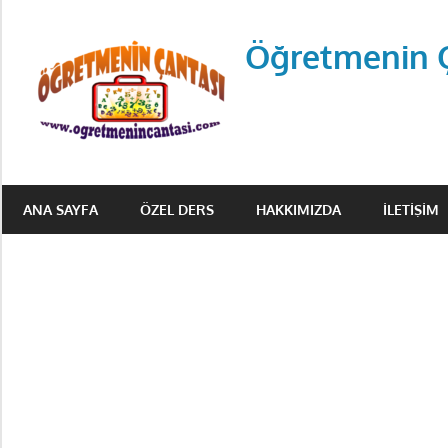
Skip
to
Öğretmenin 
content
Öğretmenin
Çantsından
ANA SAYFA
ÖZEL DERS
HAKKIMIZDA
İLETIŞIM
Halka