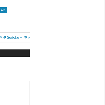
LARI
 9×9 Sudoku – 79