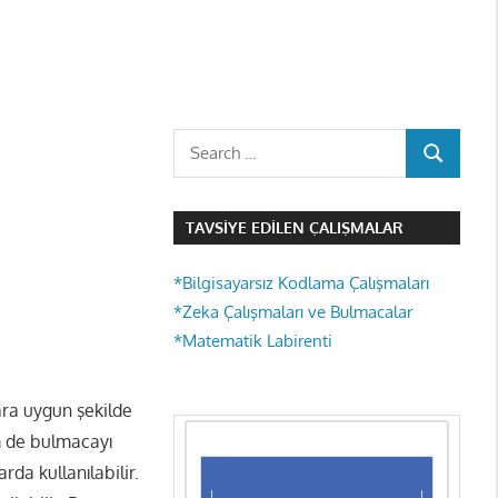
Search
SEARCH
for:
TAVSIYE EDILEN ÇALIŞMALAR
*Bilgisayarsız Kodlama Çalışmaları
*Zeka Çalışmaları ve Bulmacalar
*Matematik Labirenti
ara uygun şekilde
m de bulmacayı
da kullanılabilir.