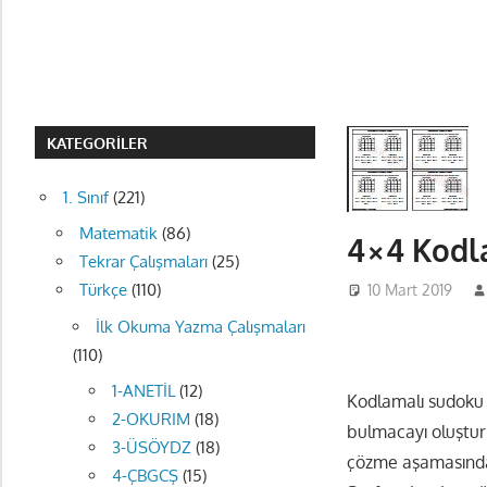
KATEGORILER
1. Sınıf
(221)
Matematik
(86)
4×4 Kodl
Tekrar Çalışmaları
(25)
Türkçe
(110)
10 Mart 2019
İlk Okuma Yazma Çalışmaları
(110)
1-ANETİL
(12)
Kodlamalı sudoku 
2-OKURIM
(18)
bulmacayı oluştu
3-ÜSÖYDZ
(18)
çözme aşamasında b
4-ÇBGCŞ
(15)