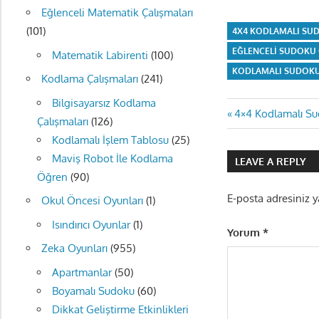
Eğlenceli Matematik Çalışmaları
(101)
4X4 KODLAMALI SU
EĞLENCELI SUDOKU 
Matematik Labirenti
(100)
KODLAMALI SUDOKU
Kodlama Çalışmaları
(241)
Bilgisayarsız Kodlama
Yazı
Previous
4×4 Kodlamalı Su
Çalışmaları
(126)
Post:
gezinmes
Kodlamalı İşlem Tablosu
(25)
Maviş Robot İle Kodlama
LEAVE A REPLY
Öğren
(90)
E-posta adresiniz 
Okul Öncesi Oyunları
(1)
Isındırıcı Oyunlar
(1)
Yorum
*
Zeka Oyunları
(955)
Apartmanlar
(50)
Boyamalı Sudoku
(60)
Dikkat Geliştirme Etkinlikleri