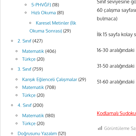
Sınıf seviyesine g
5-PHVĞFJ
(18)
60 çalışma sayfas
Hızlı Okuma
(81)
bulmaca)
Karesel Metinler (İlk
Okuma Sonrası)
(29)
İlk 15 sayfa kolay
2. Sınıf
(427)
16-30 aralığındak
Matematik
(406)
Türkçe
(20)
31-50 aralığındaki
3. Sınıf
(759)
Karışık Eğlenceli Çalışmalar
(29)
51-60 aralığındak
Matematik
(708)
Türkçe
(20)
4. Sınıf
(200)
Kodlamalı Sudoku
Matematik
(180)
Türkçe
(20)
Görüntüleme Say
Doğrusunu Yazalım
(121)