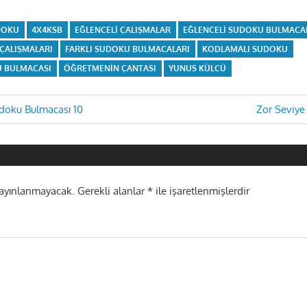
DOKU
4X4KSB
EĞLENCELI ÇALIŞMALAR
EĞLENCELI SUDOKU BULMACA
ÇALIŞMALARI
FARKLI SUDOKU BULMACALARI
KODLAMALI SUDOKU
 BULMACASI
ÖĞRETMENIN ÇANTASI
YUNUS KÜLCÜ
Next
doku Bulmacası 10
Zor Seviye
Post:
i
yayınlanmayacak.
Gerekli alanlar
*
ile işaretlenmişlerdir