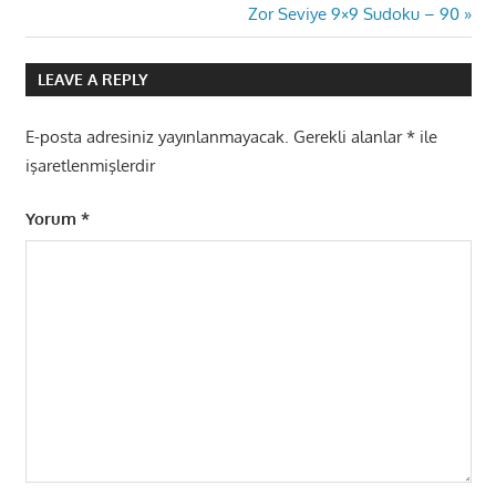
Post:
Next
Zor Seviye 9×9 Sudoku – 90
gezinmesi
Post:
LEAVE A REPLY
E-posta adresiniz yayınlanmayacak.
Gerekli alanlar
*
ile
işaretlenmişlerdir
Yorum
*