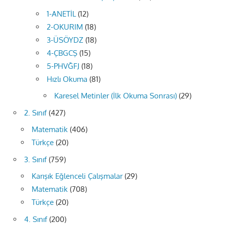
1-ANETİL
(12)
2-OKURIM
(18)
3-ÜSÖYDZ
(18)
4-ÇBGCŞ
(15)
5-PHVĞFJ
(18)
Hızlı Okuma
(81)
Karesel Metinler (İlk Okuma Sonrası)
(29)
2. Sınıf
(427)
Matematik
(406)
Türkçe
(20)
3. Sınıf
(759)
Karışık Eğlenceli Çalışmalar
(29)
Matematik
(708)
Türkçe
(20)
4. Sınıf
(200)