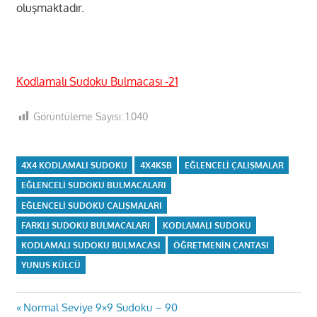
oluşmaktadır.
Kodlamalı Sudoku Bulmacası -21
Görüntüleme Sayısı:
1.040
4X4 KODLAMALI SUDOKU
4X4KSB
EĞLENCELI ÇALIŞMALAR
EĞLENCELI SUDOKU BULMACALARI
EĞLENCELI SUDOKU ÇALIŞMALARI
FARKLI SUDOKU BULMACALARI
KODLAMALI SUDOKU
KODLAMALI SUDOKU BULMACASI
ÖĞRETMENIN ÇANTASI
YUNUS KÜLCÜ
Yazı
Previous
Normal Seviye 9×9 Sudoku – 90