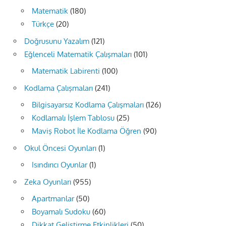
Matematik
(180)
Türkçe
(20)
Doğrusunu Yazalım
(121)
Eğlenceli Matematik Çalışmaları
(101)
Matematik Labirenti
(100)
Kodlama Çalışmaları
(241)
Bilgisayarsız Kodlama Çalışmaları
(126)
Kodlamalı İşlem Tablosu
(25)
Maviş Robot İle Kodlama Öğren
(90)
Okul Öncesi Oyunları
(1)
Isındırıcı Oyunlar
(1)
Zeka Oyunları
(955)
Apartmanlar
(50)
Boyamalı Sudoku
(60)
Dikkat Geliştirme Etkinlikleri
(50)