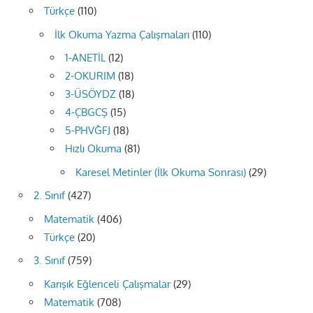
Türkçe
(110)
İlk Okuma Yazma Çalışmaları
(110)
1-ANETİL
(12)
2-OKURIM
(18)
3-ÜSÖYDZ
(18)
4-ÇBGCŞ
(15)
5-PHVĞFJ
(18)
Hızlı Okuma
(81)
Karesel Metinler (İlk Okuma Sonrası)
(29)
2. Sınıf
(427)
Matematik
(406)
Türkçe
(20)
3. Sınıf
(759)
Karışık Eğlenceli Çalışmalar
(29)
Matematik
(708)