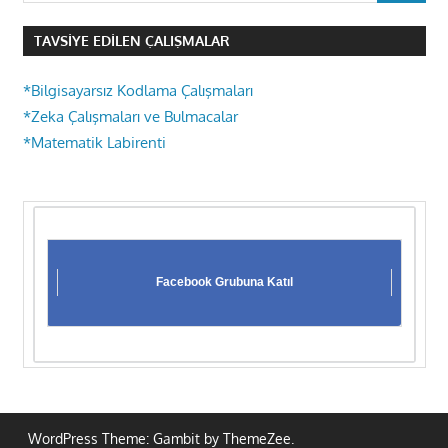
TAVSIYE EDILEN ÇALIŞMALAR
*Bilgisayarsız Kodlama Çalışmaları
*Zeka Çalışmaları ve Bulmacalar
*Matematik Labirenti
Facebook Grubuna Katıl
WordPress Theme: Gambit by ThemeZee.