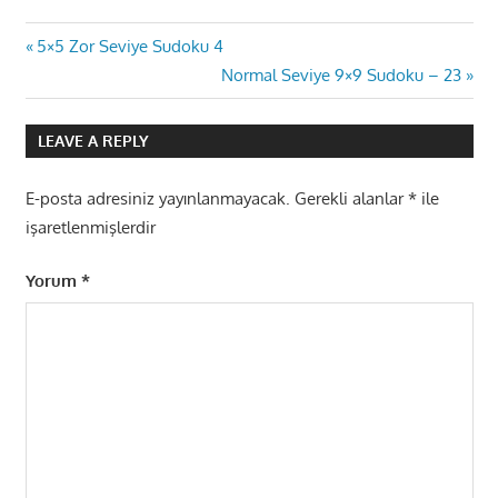
Yazı
Previous
5×5 Zor Seviye Sudoku 4
Post:
Next
Normal Seviye 9×9 Sudoku – 23
gezinmesi
Post:
LEAVE A REPLY
E-posta adresiniz yayınlanmayacak.
Gerekli alanlar
*
ile
işaretlenmişlerdir
Yorum
*