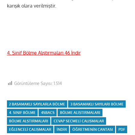
karışık olara verilmiştir.
4. Sinif Bölme Alıştırmaları 46 İndir
Görüntüleme Sayısı:
1.514
2 BASAMAKLI SAYILARLA BÖLME
3 BASAMAKLI SAYILARI BÖLME
4. SINIF BÖLME
4SBACS
BÖLME ALIŞTIRMALARI
BÖLME ALŞTIRMALARI
CEVAP SEÇMELI ÇALIŞMALAR
EĞLENCELI ÇALIŞMALAR
INDIR
ÖĞRETMENIN ÇANTASI
PDF