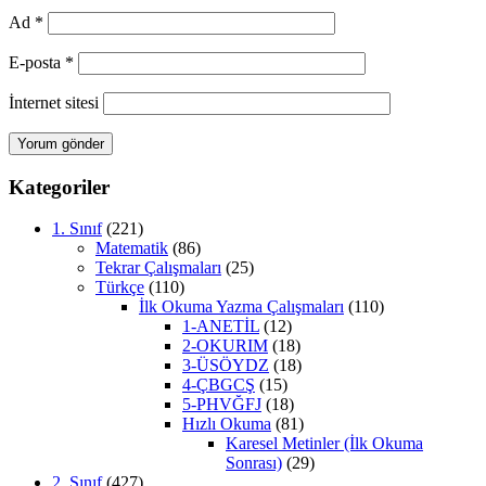
Ad
*
E-posta
*
İnternet sitesi
Kategoriler
1. Sınıf
(221)
Matematik
(86)
Tekrar Çalışmaları
(25)
Türkçe
(110)
İlk Okuma Yazma Çalışmaları
(110)
1-ANETİL
(12)
2-OKURIM
(18)
3-ÜSÖYDZ
(18)
4-ÇBGCŞ
(15)
5-PHVĞFJ
(18)
Hızlı Okuma
(81)
Karesel Metinler (İlk Okuma
Sonrası)
(29)
2. Sınıf
(427)