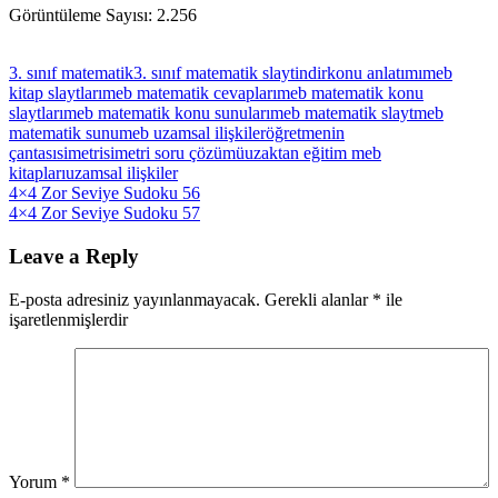
Görüntüleme Sayısı:
2.256
3. sınıf matematik
3. sınıf matematik slayt
indir
konu anlatımı
meb
kitap slaytları
meb matematik cevapları
meb matematik konu
slaytları
meb matematik konu sunuları
meb matematik slayt
meb
matematik sunu
meb uzamsal ilişkiler
öğretmenin
çantası
simetri
simetri soru çözümü
uzaktan eğitim meb
kitapları
uzamsal ilişkiler
Yazı
Previous
4×4 Zor Seviye Sudoku 56
Post:
Next
4×4 Zor Seviye Sudoku 57
gezinmesi
Post:
Leave a Reply
E-posta adresiniz yayınlanmayacak.
Gerekli alanlar
*
ile
işaretlenmişlerdir
Yorum
*