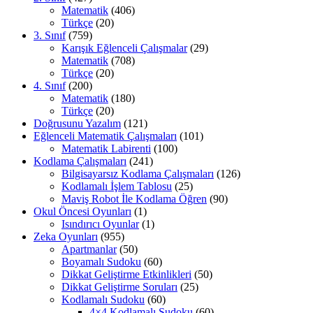
Matematik
(406)
Türkçe
(20)
3. Sınıf
(759)
Karışık Eğlenceli Çalışmalar
(29)
Matematik
(708)
Türkçe
(20)
4. Sınıf
(200)
Matematik
(180)
Türkçe
(20)
Doğrusunu Yazalım
(121)
Eğlenceli Matematik Çalışmaları
(101)
Matematik Labirenti
(100)
Kodlama Çalışmaları
(241)
Bilgisayarsız Kodlama Çalışmaları
(126)
Kodlamalı İşlem Tablosu
(25)
Maviş Robot İle Kodlama Öğren
(90)
Okul Öncesi Oyunları
(1)
Isındırıcı Oyunlar
(1)
Zeka Oyunları
(955)
Apartmanlar
(50)
Boyamalı Sudoku
(60)
Dikkat Geliştirme Etkinlikleri
(50)
Dikkat Geliştirme Soruları
(25)
Kodlamalı Sudoku
(60)
4×4 Kodlamalı Sudoku
(60)