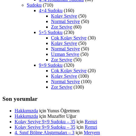
Sudoku
(710)
4×4 Sudoku
(160)
Kolay Seviye
(50)
Normal Seviye
(50)
Zor Seviye
(60)
5×5 Sudoku
(230)
Çok Kolay Seviye
(30)
Kolay Seviye
(50)
Normal Seviye
(50)
Uzman Seviye
(50)
Zor Seviye
(50)
9×9 Sudoku
(320)
Çok Kolay Seviye
(20)
Kolay Seviye
(100)
Normal Seviye
(100)
Zor Seviye
(100)
Son yorumlar
Hakkımızda
için
Yunus Öğretmen
Hakkımızda
için
Muzaffer Uğur
Kolay Seviye 9×9 Sudoku – 35
için
Remzi
Kolay Seviye 9×9 Sudoku – 35
için
Remzi
4. Sınıf Bölme Alıştırmaları – 3
için
Meryem