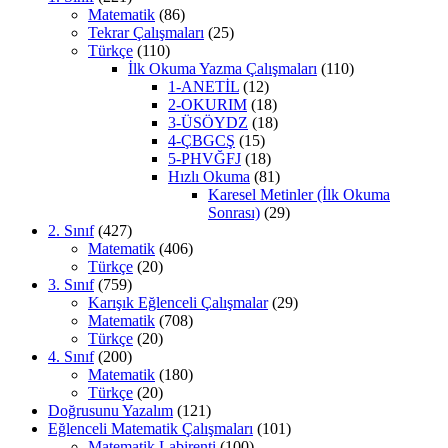
Matematik
(86)
Tekrar Çalışmaları
(25)
Türkçe
(110)
İlk Okuma Yazma Çalışmaları
(110)
1-ANETİL
(12)
2-OKURIM
(18)
3-ÜSÖYDZ
(18)
4-ÇBGCŞ
(15)
5-PHVĞFJ
(18)
Hızlı Okuma
(81)
Karesel Metinler (İlk Okuma
Sonrası)
(29)
2. Sınıf
(427)
Matematik
(406)
Türkçe
(20)
3. Sınıf
(759)
Karışık Eğlenceli Çalışmalar
(29)
Matematik
(708)
Türkçe
(20)
4. Sınıf
(200)
Matematik
(180)
Türkçe
(20)
Doğrusunu Yazalım
(121)
Eğlenceli Matematik Çalışmaları
(101)
Matematik Labirenti
(100)