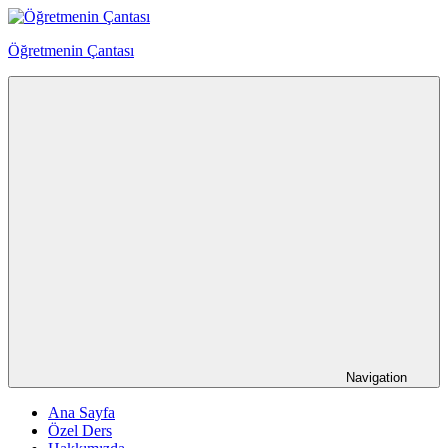
Skip
to
Öğretmenin Çantası
content
Öğretmenin
Çantsından
Halka
Navigation
Ana Sayfa
Özel Ders