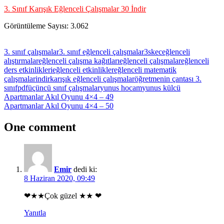
3. Sınıf Karışık Eğlenceli Çalışmalar 30 İndir
Görüntüleme Sayısı:
3.062
3. sınıf çalışmalar
3. sınıf eğlenceli çalışmalar
3skec
eğlenceli
alıştırmalar
eğlenceli çalışma kağıtları
eğlenceli çalışmalar
eğlenceli
ders etkinlikleri
eğlenceli etkinlikler
eğlenceli matematik
çalışmalar
indir
karışık eğlenceli çalışmalar
öğretmenin çantası 3.
sınıf
pdf
üçüncü sınıf çalışmalar
yunus hocam
yunus külcü
Yazı
Previous
Apartmanlar Akıl Oyunu 4×4 – 49
Post:
Next
Apartmanlar Akıl Oyunu 4×4 – 50
gezinmesi
Post:
One comment
Emir
dedi ki:
8 Haziran 2020, 09:49
❤★‎★Çok güzel ★‎★‎ ❤
Yanıtla