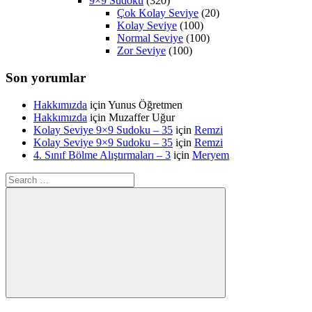
9×9 Sudoku
(320)
Çok Kolay Seviye
(20)
Kolay Seviye
(100)
Normal Seviye
(100)
Zor Seviye
(100)
Son yorumlar
Hakkımızda
için
Yunus Öğretmen
Hakkımızda
için
Muzaffer Uğur
Kolay Seviye 9×9 Sudoku – 35
için
Remzi
Kolay Seviye 9×9 Sudoku – 35
için
Remzi
4. Sınıf Bölme Alıştırmaları – 3
için
Meryem
Search
for:
Search