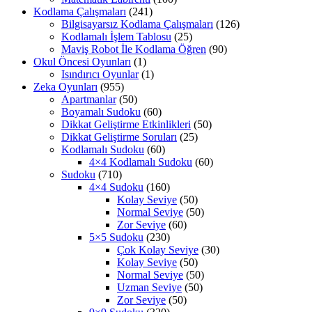
Kodlama Çalışmaları
(241)
Bilgisayarsız Kodlama Çalışmaları
(126)
Kodlamalı İşlem Tablosu
(25)
Maviş Robot İle Kodlama Öğren
(90)
Okul Öncesi Oyunları
(1)
Isındırıcı Oyunlar
(1)
Zeka Oyunları
(955)
Apartmanlar
(50)
Boyamalı Sudoku
(60)
Dikkat Geliştirme Etkinlikleri
(50)
Dikkat Geliştirme Soruları
(25)
Kodlamalı Sudoku
(60)
4×4 Kodlamalı Sudoku
(60)
Sudoku
(710)
4×4 Sudoku
(160)
Kolay Seviye
(50)
Normal Seviye
(50)
Zor Seviye
(60)
5×5 Sudoku
(230)
Çok Kolay Seviye
(30)
Kolay Seviye
(50)
Normal Seviye
(50)
Uzman Seviye
(50)
Zor Seviye
(50)