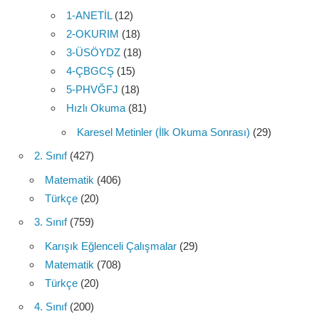
1-ANETİL
(12)
2-OKURIM
(18)
3-ÜSÖYDZ
(18)
4-ÇBGCŞ
(15)
5-PHVĞFJ
(18)
Hızlı Okuma
(81)
Karesel Metinler (İlk Okuma Sonrası)
(29)
2. Sınıf
(427)
Matematik
(406)
Türkçe
(20)
3. Sınıf
(759)
Karışık Eğlenceli Çalışmalar
(29)
Matematik
(708)
Türkçe
(20)
4. Sınıf
(200)