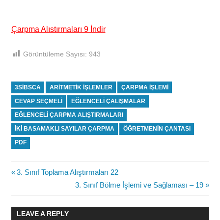
Çarpma Alıstırmaları 9 İndir
Görüntüleme Sayısı:
943
3SIBSCA
ARITMETIK IŞLEMLER
ÇARPMA IŞLEMI
CEVAP SEÇMELI
EĞLENCELI ÇALIŞMALAR
EĞLENCELI ÇARPMA ALIŞTIRMALARI
IKI BASAMAKLI SAYILAR ÇARPMA
ÖĞRETMENIN ÇANTASI
PDF
Yazı
Previous
3. Sınıf Toplama Alıştırmaları 22
Post:
Next
3. Sınıf Bölme İşlemi ve Sağlaması – 19
gezinmesi
Post:
LEAVE A REPLY