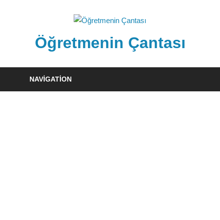
Skip
to
content
Öğretmenin Çantası
Öğretmenin
Çantsından
NAVIGATION
Halka