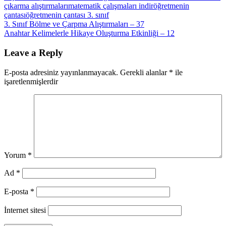
çıkarma alıştırmaları
matematik çalışmaları indir
öğretmenin
çantası
öğretmenin çantası 3. sınıf
Yazı
Previous
3. Sınıf Bölme ve Çarpma Alıştırmaları – 37
Post:
Next
Anahtar Kelimelerle Hikaye Oluşturma Etkinliği – 12
gezinmesi
Post:
Leave a Reply
E-posta adresiniz yayınlanmayacak.
Gerekli alanlar
*
ile
işaretlenmişlerdir
Yorum
*
Ad
*
E-posta
*
İnternet sitesi