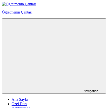
Skip
to
Öğretmenin Çantası
content
Öğretmenin
Çantsından
Halka
Navigation
Ana Sayfa
Özel Ders