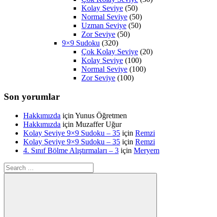
Kolay Seviye
(50)
Normal Seviye
(50)
Uzman Seviye
(50)
Zor Seviye
(50)
9×9 Sudoku
(320)
Çok Kolay Seviye
(20)
Kolay Seviye
(100)
Normal Seviye
(100)
Zor Seviye
(100)
Son yorumlar
Hakkımızda
için
Yunus Öğretmen
Hakkımızda
için
Muzaffer Uğur
Kolay Seviye 9×9 Sudoku – 35
için
Remzi
Kolay Seviye 9×9 Sudoku – 35
için
Remzi
4. Sınıf Bölme Alıştırmaları – 3
için
Meryem
Search
for: