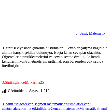
3. Sınıf
,
Matematik
3. sınıf seviyesinde çıkarma alıştırmaları. Cevaplar çalışma kağıdının
altında karışık şekilde bulunuyor. Boşta kalan cevaplar olacaktır.
Öğrencilerin pratikleşmelerini ve cevap seçme özelliği ile kendi
kendilerini kontrol etmelerini sağlamak için bu seriden çok sayıda
üretilmiştir.
3.SinifEglenceliCikarma25
Görüntüleme Sayısı:
1.212
3. Sınıf
3scıacs
cevap seçmeli matematik çalışmaları
cevaplı
alıştırmalar
çıkarma etkinlikleri
eğlenceli matematik
Matematik 3. sınıf