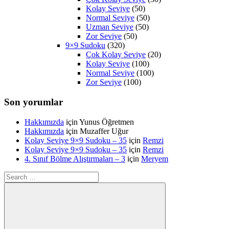
Kolay Seviye
(50)
Normal Seviye
(50)
Uzman Seviye
(50)
Zor Seviye
(50)
9×9 Sudoku
(320)
Çok Kolay Seviye
(20)
Kolay Seviye
(100)
Normal Seviye
(100)
Zor Seviye
(100)
Son yorumlar
Hakkımızda
için
Yunus Öğretmen
Hakkımızda
için
Muzaffer Uğur
Kolay Seviye 9×9 Sudoku – 35
için
Remzi
Kolay Seviye 9×9 Sudoku – 35
için
Remzi
4. Sınıf Bölme Alıştırmaları – 3
için
Meryem
Search
for: