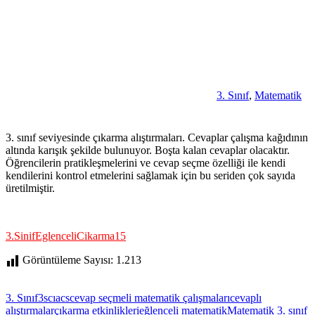
3. Sınıf
,
Matematik
3. sınıf seviyesinde çıkarma alıştırmaları. Cevaplar çalışma kağıdının
altında karışık şekilde bulunuyor. Boşta kalan cevaplar olacaktır.
Öğrencilerin pratikleşmelerini ve cevap seçme özelliği ile kendi
kendilerini kontrol etmelerini sağlamak için bu seriden çok sayıda
üretilmiştir.
3.SinifEglenceliCikarma15
Görüntüleme Sayısı:
1.213
3. Sınıf
3scıacs
cevap seçmeli matematik çalışmaları
cevaplı
alıştırmalar
çıkarma etkinlikleri
eğlenceli matematik
Matematik 3. sınıf