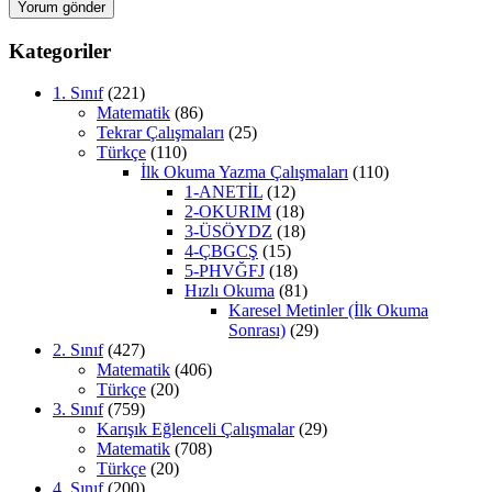
Kategoriler
1. Sınıf
(221)
Matematik
(86)
Tekrar Çalışmaları
(25)
Türkçe
(110)
İlk Okuma Yazma Çalışmaları
(110)
1-ANETİL
(12)
2-OKURIM
(18)
3-ÜSÖYDZ
(18)
4-ÇBGCŞ
(15)
5-PHVĞFJ
(18)
Hızlı Okuma
(81)
Karesel Metinler (İlk Okuma
Sonrası)
(29)
2. Sınıf
(427)
Matematik
(406)
Türkçe
(20)
3. Sınıf
(759)
Karışık Eğlenceli Çalışmalar
(29)
Matematik
(708)
Türkçe
(20)
4. Sınıf
(200)