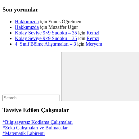
Son yorumlar
Hakkımızda
için
Yunus Öğretmen
Hakkımızda
için
Muzaffer Uğur
Kolay Seviye 9×9 Sudoku – 35
için
Remzi
Kolay Seviye 9×9 Sudoku – 35
için
Remzi
4. Sınıf Bölme Alıştırmaları – 3
için
Meryem
Search
for:
Search
Tavsiye Edilen Çalışmalar
*Bilgisayarsız Kodlama Çalışmaları
*Zeka Çalışmaları ve Bulmacalar
*Matematik Labirenti