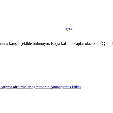
ayse
ltında karışık şekilde bulunuyor. Boşta kalan cevaplar olacaktır. Öğrenci
 çarpma alıştırmaları
öğretmenin çantası
yunus külcü