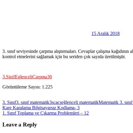
15 Aralık 2018
3. sınıf seviyesinde çarpma alıştırmaları. Cevaplar çalışma kağıdının a
kontrol etmelerini sağlamak için bu seriden çok sayıda üretilmiştir.
3.SinifEglenceliCarpma30
Görüntüleme Sayısı:
1.225
3. Sınıf
3. sınıf matematik
3scacs
eğlenceli matematik
Matematik 3. sınıf
Yazı
Previous
Kare Karalama Bilgisayarsız Kodlama- 3
Post:
Next
1. Sınıf Toplama ve Çıkarma Problemleri – 12
gezinmesi
Post:
Leave a Reply