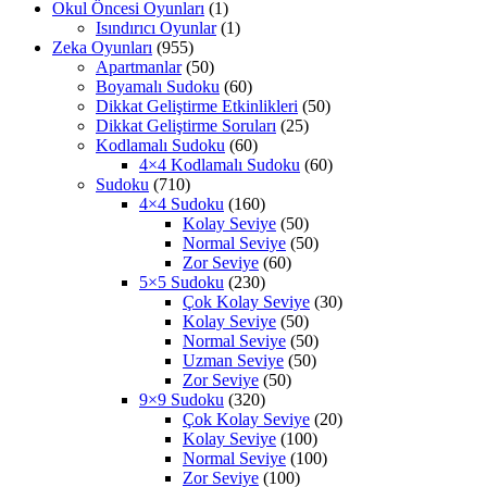
Okul Öncesi Oyunları
(1)
Isındırıcı Oyunlar
(1)
Zeka Oyunları
(955)
Apartmanlar
(50)
Boyamalı Sudoku
(60)
Dikkat Geliştirme Etkinlikleri
(50)
Dikkat Geliştirme Soruları
(25)
Kodlamalı Sudoku
(60)
4×4 Kodlamalı Sudoku
(60)
Sudoku
(710)
4×4 Sudoku
(160)
Kolay Seviye
(50)
Normal Seviye
(50)
Zor Seviye
(60)
5×5 Sudoku
(230)
Çok Kolay Seviye
(30)
Kolay Seviye
(50)
Normal Seviye
(50)
Uzman Seviye
(50)
Zor Seviye
(50)
9×9 Sudoku
(320)
Çok Kolay Seviye
(20)
Kolay Seviye
(100)
Normal Seviye
(100)
Zor Seviye
(100)