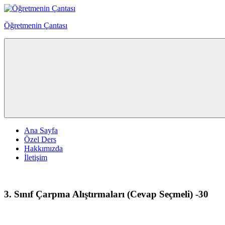
Skip
to
Öğretmenin Çantası
content
Öğretmenin
Çantsından
Halka
Ana Sayfa
Özel Ders
Hakkımızda
İletişim
3. Sınıf Çarpma Alıştırmaları (Cevap Seçmeli) -30