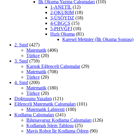
İlk Okuma Yazma Çalışmaları
(110)
1-ANETİL
(12)
2-OKURIM
(18)
3-ÜSÖYDZ
(18)
4-ÇBGCŞ
(15)
5-PHVĞFJ
(18)
Hızlı Okuma
(81)
Karesel Metinler (İlk Okuma Sonrası)
2. Sınıf
(427)
Matematik
(406)
Türkçe
(20)
3. Sınıf
(759)
Karışık Eğlenceli Çalışmalar
(29)
Matematik
(708)
Türkçe
(20)
4. Sınıf
(200)
Matematik
(180)
Türkçe
(20)
Doğrusunu Yazalım
(121)
Eğlenceli Matematik Çalışmaları
(101)
Matematik Labirenti
(100)
Kodlama Çalışmaları
(241)
Bilgisayarsız Kodlama Çalışmaları
(126)
Kodlamalı İşlem Tablosu
(25)
Maviş Robot İle Kodlama Öğren
(90)