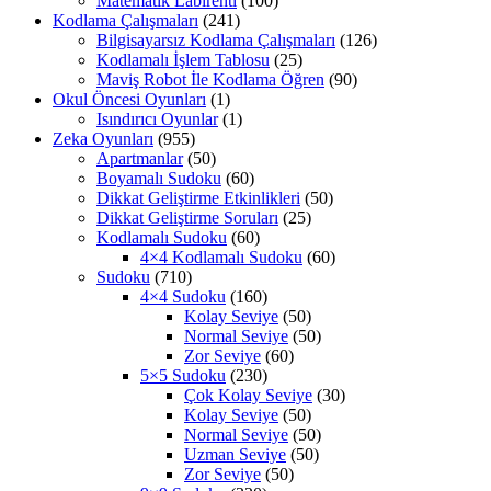
Matematik Labirenti
(100)
Kodlama Çalışmaları
(241)
Bilgisayarsız Kodlama Çalışmaları
(126)
Kodlamalı İşlem Tablosu
(25)
Maviş Robot İle Kodlama Öğren
(90)
Okul Öncesi Oyunları
(1)
Isındırıcı Oyunlar
(1)
Zeka Oyunları
(955)
Apartmanlar
(50)
Boyamalı Sudoku
(60)
Dikkat Geliştirme Etkinlikleri
(50)
Dikkat Geliştirme Soruları
(25)
Kodlamalı Sudoku
(60)
4×4 Kodlamalı Sudoku
(60)
Sudoku
(710)
4×4 Sudoku
(160)
Kolay Seviye
(50)
Normal Seviye
(50)
Zor Seviye
(60)
5×5 Sudoku
(230)
Çok Kolay Seviye
(30)
Kolay Seviye
(50)
Normal Seviye
(50)
Uzman Seviye
(50)
Zor Seviye
(50)