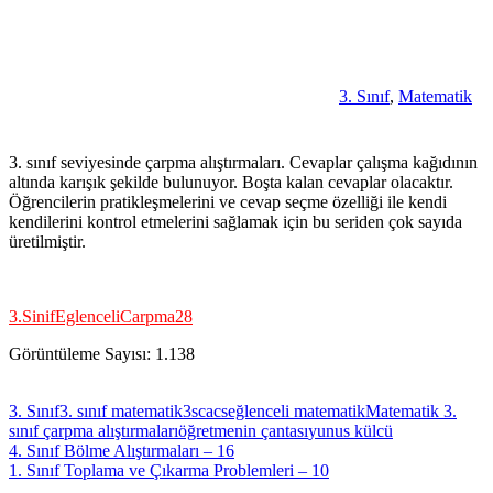
3. Sınıf
,
Matematik
3. sınıf seviyesinde çarpma alıştırmaları. Cevaplar çalışma kağıdının
altında karışık şekilde bulunuyor. Boşta kalan cevaplar olacaktır.
Öğrencilerin pratikleşmelerini ve cevap seçme özelliği ile kendi
kendilerini kontrol etmelerini sağlamak için bu seriden çok sayıda
üretilmiştir.
3.SinifEglenceliCarpma28
Görüntüleme Sayısı:
1.138
3. Sınıf
3. sınıf matematik
3scacs
eğlenceli matematik
Matematik 3.
sınıf çarpma alıştırmaları
öğretmenin çantası
yunus külcü
Yazı
Previous
4. Sınıf Bölme Alıştırmaları – 16
Post:
Next
1. Sınıf Toplama ve Çıkarma Problemleri – 10
gezinmesi
Post: