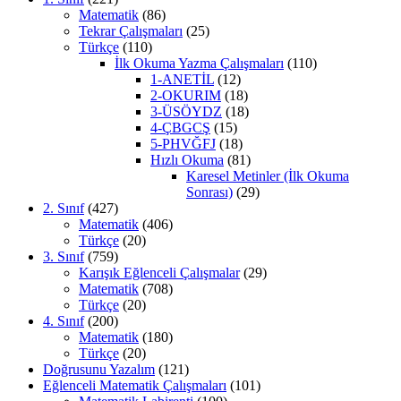
Matematik
(86)
Tekrar Çalışmaları
(25)
Türkçe
(110)
İlk Okuma Yazma Çalışmaları
(110)
1-ANETİL
(12)
2-OKURIM
(18)
3-ÜSÖYDZ
(18)
4-ÇBGCŞ
(15)
5-PHVĞFJ
(18)
Hızlı Okuma
(81)
Karesel Metinler (İlk Okuma
Sonrası)
(29)
2. Sınıf
(427)
Matematik
(406)
Türkçe
(20)
3. Sınıf
(759)
Karışık Eğlenceli Çalışmalar
(29)
Matematik
(708)
Türkçe
(20)
4. Sınıf
(200)
Matematik
(180)
Türkçe
(20)
Doğrusunu Yazalım
(121)
Eğlenceli Matematik Çalışmaları
(101)