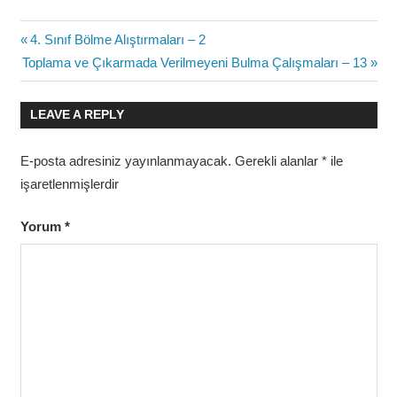
Yazı
Previous
4. Sınıf Bölme Alıştırmaları – 2
Next
Post:
Toplama ve Çıkarmada Verilmeyeni Bulma Çalışmaları – 13
gezinmesi
Post:
LEAVE A REPLY
E-posta adresiniz yayınlanmayacak.
Gerekli alanlar
*
ile
işaretlenmişlerdir
Yorum
*