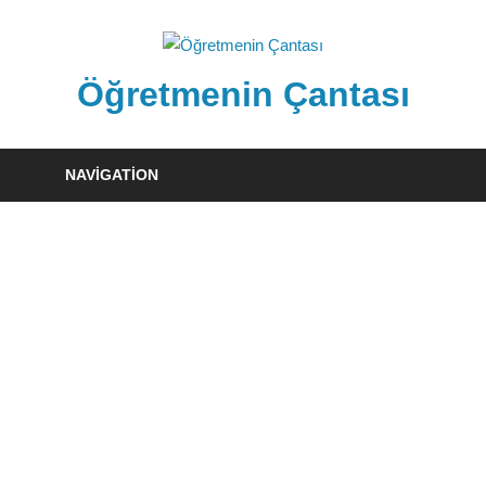
Skip
to
content
Öğretmenin Çantası
Öğretmenin
Çantsından
NAVIGATION
Halka