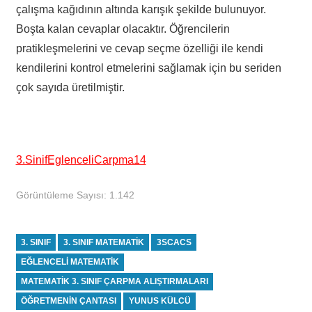
çalışma kağıdının altında karışık şekilde bulunuyor.
Boşta kalan cevaplar olacaktır. Öğrencilerin
pratikleşmelerini ve cevap seçme özelliği ile kendi
kendilerini kontrol etmelerini sağlamak için bu seriden
çok sayıda üretilmiştir.
3.SinifEglenceliCarpma14
Görüntüleme Sayısı:
1.142
3. SINIF
3. SINIF MATEMATIK
3SCACS
EĞLENCELI MATEMATIK
MATEMATIK 3. SINIF ÇARPMA ALIŞTIRMALARI
ÖĞRETMENIN ÇANTASI
YUNUS KÜLCÜ