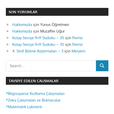
SON YORUMLAR
Hakkımızda
için
Yunus Öğretmen
Hakkımızda
için
Muzaffer Uğur
Kolay Seviye 9×9 Sudoku – 35
için
Remzi
Kolay Seviye 9×9 Sudoku – 35
için
Remzi
4. Sınıf Bölme Alıştırmaları – 3
için
Meryem
Search
SEARCH
for:
TAVSIYE EDILEN ÇALIŞMALAR
*Bilgisayarsız Kodlama Çalışmaları
*Zeka Çalışmaları ve Bulmacalar
*Matematik Labirenti