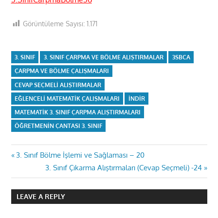
Görüntüleme Sayısı:
1.171
3. SINIF
3. SINIF ÇARPMA VE BÖLME ALIŞTIRMALAR
3SBCA
ÇARPMA VE BÖLME ÇALIŞMALARI
CEVAP SEÇMELI ALIŞTIRMALAR
EĞLENCELI MATEMATIK ÇALIŞMALARI
INDIR
MATEMATIK 3. SINIF ÇARPMA ALIŞTIRMALARI
ÖĞRETMENIN ÇANTASI 3. SINIF
Yazı
Previous
3. Sınıf Bölme İşlemi ve Sağlaması – 20
Post:
Next
3. Sınıf Çıkarma Alıştırmaları (Cevap Seçmeli) -24
gezinmesi
Post:
LEAVE A REPLY