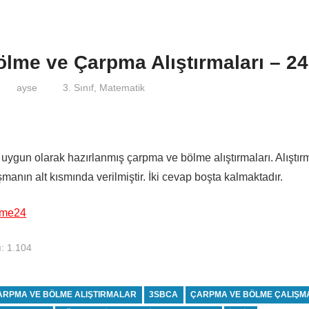
Bölme ve Çarpma Alıştırmaları – 24
ayse
3. Sınıf
,
Matematik
e uygun olarak hazırlanmış çarpma ve bölme alıştırmaları. Alıştır
şmanın alt kısmında verilmiştir. İki cevap boşta kalmaktadır.
lme24
:
1.104
 ÇARPMA VE BÖLME ALIŞTIRMALAR
3SBCA
ÇARPMA VE BÖLME ÇALIŞM