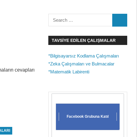
Search
SEARCH
for:
TAVSIYE EDILEN ÇALIŞMALAR
*Bilgisayarsız Kodlama Çalışmaları
*Zeka Çalışmaları ve Bulmacalar
maların cevapları
*Matematik Labirenti
Facebook Grubuna Katıl
ALARI