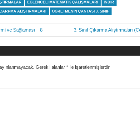
IŞTIRMALAR
EĞLENCELI MATEMATIK ÇALIŞMALARI
INDIR
F ÇARPMA ALIŞTIRMALARI
ÖĞRETMENIN ÇANTASI 3. SINIF
Next
lemi ve Sağlaması – 8
3. Sınıf Çıkarma Alıştırmaları (
Post:
i
yayınlanmayacak.
Gerekli alanlar
*
ile işaretlenmişlerdir