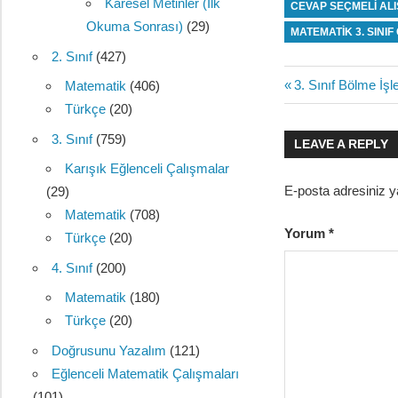
Karesel Metinler (İlk
CEVAP SEÇMELI AL
Okuma Sonrası)
(29)
MATEMATIK 3. SINI
2. Sınıf
(427)
Yazı
Previous
3. Sınıf Bölme İş
Matematik
(406)
Post:
Türkçe
(20)
gezinmes
3. Sınıf
(759)
LEAVE A REPLY
Karışık Eğlenceli Çalışmalar
E-posta adresiniz 
(29)
Matematik
(708)
Yorum
*
Türkçe
(20)
4. Sınıf
(200)
Matematik
(180)
Türkçe
(20)
Doğrusunu Yazalım
(121)
Eğlenceli Matematik Çalışmaları
(101)