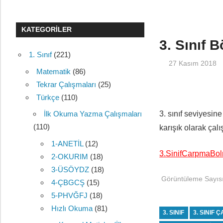
KATEGORILER
3. Sınıf 
1. Sınıf
(221)
27 Kasım 2018
Matematik
(86)
Tekrar Çalışmaları
(25)
Türkçe
(110)
3. sınıf seviyesin
İlk Okuma Yazma Çalışmaları
(110)
karışık olarak çalı
1-ANETİL
(12)
3.SinifCarpmaBo
2-OKURIM
(18)
3-ÜSÖYDZ
(18)
Görüntüleme Sayısı
4-ÇBGCŞ
(15)
5-PHVĞFJ
(18)
Hızlı Okuma
(81)
3. SINIF
3. SINIF