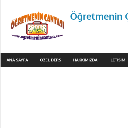
Skip
to
Öğretmenin 
content
Öğretmenin
Çantsından
ANA SAYFA
ÖZEL DERS
HAKKIMIZDA
İLETIŞIM
Halka