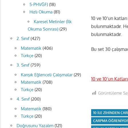
5-PHVĞFJ
(18)
Hızlı Okuma
(81)
10 ve 10’un katlar
Karesel Metinler (İlk
bulunmaktadır. He
Okuma Sonrası)
(29)
bulunmaktadır.
2. Sınıf
(427)
Matematik
(406)
Bu set 30 çalışma
Türkçe
(20)
3. Sınıf
(759)
Karışık Eğlenceli Çalışmalar
(29)
10 ve 10’un Katları
Matematik
(708)
Türkçe
(20)
Görüntüleme Say
4. Sınıf
(200)
Matematik
(180)
10 ILE ZIHINDEN ÇA
Türkçe
(20)
ÇARPMA ÖĞRENIYO
Doğrusunu Yazalım
(121)