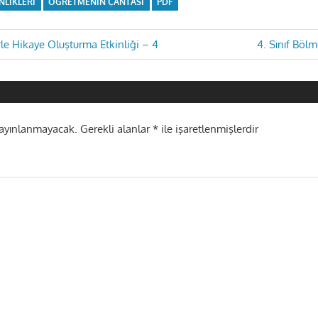
NLIKLERI
ÖĞRETMENIN ÇANTASI
PDF
Next
le Hikaye Oluşturma Etkinliği – 4
4. Sınıf Bölm
Post:
i
yayınlanmayacak.
Gerekli alanlar
*
ile işaretlenmişlerdir