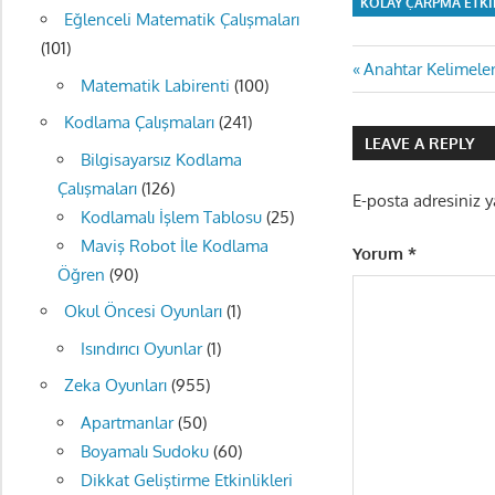
KOLAY ÇARPMA ETKI
Eğlenceli Matematik Çalışmaları
(101)
Yazı
Previous
Anahtar Kelimeler
Matematik Labirenti
(100)
Post:
gezinmes
Kodlama Çalışmaları
(241)
LEAVE A REPLY
Bilgisayarsız Kodlama
Çalışmaları
(126)
E-posta adresiniz 
Kodlamalı İşlem Tablosu
(25)
Maviş Robot İle Kodlama
Yorum
*
Öğren
(90)
Okul Öncesi Oyunları
(1)
Isındırıcı Oyunlar
(1)
Zeka Oyunları
(955)
Apartmanlar
(50)
Boyamalı Sudoku
(60)
Dikkat Geliştirme Etkinlikleri