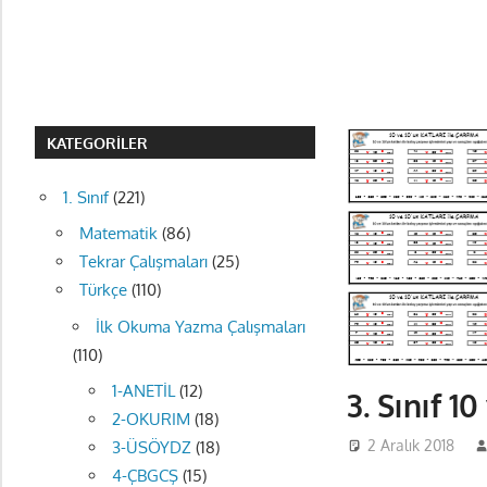
KATEGORILER
1. Sınıf
(221)
Matematik
(86)
Tekrar Çalışmaları
(25)
Türkçe
(110)
İlk Okuma Yazma Çalışmaları
(110)
1-ANETİL
(12)
3. Sınıf 1
2-OKURIM
(18)
2 Aralık 2018
3-ÜSÖYDZ
(18)
4-ÇBGCŞ
(15)