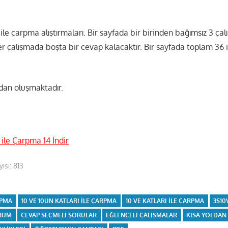
ı ile çarpma alıştırmaları. Bir sayfada bir birinden bağımsız 3 ça
r çalışmada boşta bir cevap kalacaktır. Bir sayfada toplam 36 
dan oluşmaktadır.
 ile Çarpma 14 İndir
ısı:
813
RPMA
10 VE 10UN KATLARI ILE ÇARPMA
10 VE KATLARI ILE ÇARPMA
3S10
RUM
CEVAP SEÇMELI SORULAR
EĞLENCELI ÇALIŞMALAR
KISA YOLDAN