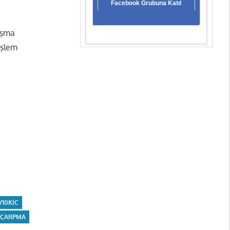
Facebook Grubuna Katıl
lışma
işlem
V10KIC
 ÇARPMA