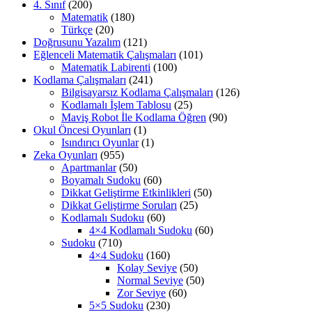
4. Sınıf
(200)
Matematik
(180)
Türkçe
(20)
Doğrusunu Yazalım
(121)
Eğlenceli Matematik Çalışmaları
(101)
Matematik Labirenti
(100)
Kodlama Çalışmaları
(241)
Bilgisayarsız Kodlama Çalışmaları
(126)
Kodlamalı İşlem Tablosu
(25)
Maviş Robot İle Kodlama Öğren
(90)
Okul Öncesi Oyunları
(1)
Isındırıcı Oyunlar
(1)
Zeka Oyunları
(955)
Apartmanlar
(50)
Boyamalı Sudoku
(60)
Dikkat Geliştirme Etkinlikleri
(50)
Dikkat Geliştirme Soruları
(25)
Kodlamalı Sudoku
(60)
4×4 Kodlamalı Sudoku
(60)
Sudoku
(710)
4×4 Sudoku
(160)
Kolay Seviye
(50)
Normal Seviye
(50)
Zor Seviye
(60)
5×5 Sudoku
(230)