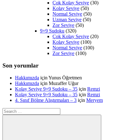
Çok Kolay Seviye
(30)
Kolay Seviye
(50)
Normal Seviye
(50)
Uzman Seviye
(50)
Zor Seviye
(50)
9×9 Sudoku
(320)
Çok Kolay Seviye
(20)
Kolay Seviye
(100)
Normal Seviye
(100)
Zor Seviye
(100)
Son yorumlar
Hakkımızda
için
Yunus Öğretmen
Hakkımızda
için
Muzaffer Uğur
Kolay Seviye 9×9 Sudoku – 35
için
Remzi
Kolay Seviye 9×9 Sudoku – 35
için
Remzi
4. Sınıf Bölme Alıştırmaları – 3
için
Meryem
Search
for: