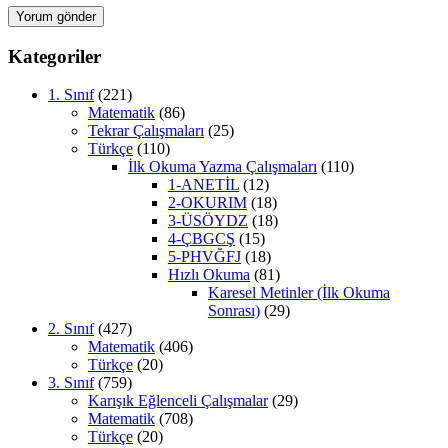
Kategoriler
1. Sınıf
(221)
Matematik
(86)
Tekrar Çalışmaları
(25)
Türkçe
(110)
İlk Okuma Yazma Çalışmaları
(110)
1-ANETİL
(12)
2-OKURIM
(18)
3-ÜSÖYDZ
(18)
4-ÇBGCŞ
(15)
5-PHVĞFJ
(18)
Hızlı Okuma
(81)
Karesel Metinler (İlk Okuma
Sonrası)
(29)
2. Sınıf
(427)
Matematik
(406)
Türkçe
(20)
3. Sınıf
(759)
Karışık Eğlenceli Çalışmalar
(29)
Matematik
(708)
Türkçe
(20)