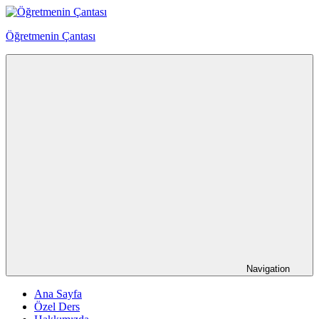
Skip
to
Öğretmenin Çantası
content
Öğretmenin
Çantsından
Halka
Navigation
Ana Sayfa
Özel Ders