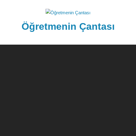
Skip
to
content
Öğretmenin Çantası
Öğretmenin
Çantsından
Halka