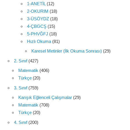
1-ANETİL
(12)
2-OKURIM
(18)
3-ÜSÖYDZ
(18)
4-ÇBGCŞ
(15)
5-PHVĞFJ
(18)
Hızlı Okuma
(81)
Karesel Metinler (İlk Okuma Sonrası)
(29)
2. Sınıf
(427)
Matematik
(406)
Türkçe
(20)
3. Sınıf
(759)
Karışık Eğlenceli Çalışmalar
(29)
Matematik
(708)
Türkçe
(20)
4. Sınıf
(200)