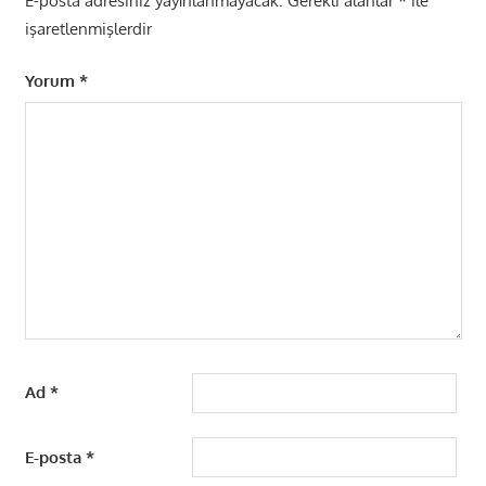
E-posta adresiniz yayınlanmayacak.
Gerekli alanlar
*
ile
işaretlenmişlerdir
Yorum
*
Ad
*
E-posta
*