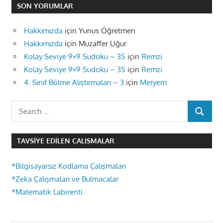
SON YORUMLAR
Hakkımızda
için
Yunus Öğretmen
Hakkımızda
için
Muzaffer Uğur
Kolay Seviye 9×9 Sudoku – 35
için
Remzi
Kolay Seviye 9×9 Sudoku – 35
için
Remzi
4. Sınıf Bölme Alıştırmaları – 3
için
Meryem
Search
SEARCH
for:
TAVSIYE EDILEN ÇALIŞMALAR
*Bilgisayarsız Kodlama Çalışmaları
*Zeka Çalışmaları ve Bulmacalar
*Matematik Labirenti