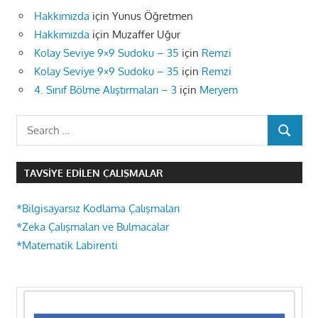
Hakkımızda
için
Yunus Öğretmen
Hakkımızda
için
Muzaffer Uğur
Kolay Seviye 9×9 Sudoku – 35
için
Remzi
Kolay Seviye 9×9 Sudoku – 35
için
Remzi
4. Sınıf Bölme Alıştırmaları – 3
için
Meryem
Search
SEARCH
for:
TAVSIYE EDILEN ÇALIŞMALAR
*Bilgisayarsız Kodlama Çalışmaları
*Zeka Çalışmaları ve Bulmacalar
*Matematik Labirenti