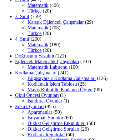
Matematik
(406)
Türkçe
(20)
3. Sınıf
(759)
Karışık Eğlenceli Çalışmalar
(29)
Matematik
(708)
Türkçe
(20)
4. Sınıf
(200)
Matematik
(180)
Türkçe
(20)
Doğrusunu Yazalım
(121)
Eğlenceli Matematik Çalışmaları
(101)
Matematik Labirenti
(100)
Kodlama Çalışmaları
(241)
Bilgisayarsız Kodlama Çalışmaları
(126)
Kodlamalı İşlem Tablosu
(25)
Maviş Robot İle Kodlama Öğren
(90)
Okul Öncesi Oyunları
(1)
Isındırıcı Oyunlar
(1)
Zeka Oyunları
(955)
Apartmanlar
(50)
Boyamalı Sudoku
(60)
Dikkat Geliştirme Etkinlikleri
(50)
Dikkat Geliştirme Soruları
(25)
Kodlamalı Sudoku
(60)