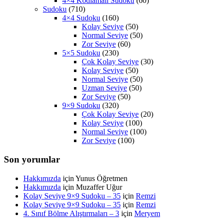
4×4 Kodlamalı Sudoku
(60)
Sudoku
(710)
4×4 Sudoku
(160)
Kolay Seviye
(50)
Normal Seviye
(50)
Zor Seviye
(60)
5×5 Sudoku
(230)
Çok Kolay Seviye
(30)
Kolay Seviye
(50)
Normal Seviye
(50)
Uzman Seviye
(50)
Zor Seviye
(50)
9×9 Sudoku
(320)
Çok Kolay Seviye
(20)
Kolay Seviye
(100)
Normal Seviye
(100)
Zor Seviye
(100)
Son yorumlar
Hakkımızda
için
Yunus Öğretmen
Hakkımızda
için
Muzaffer Uğur
Kolay Seviye 9×9 Sudoku – 35
için
Remzi
Kolay Seviye 9×9 Sudoku – 35
için
Remzi
4. Sınıf Bölme Alıştırmaları – 3
için
Meryem