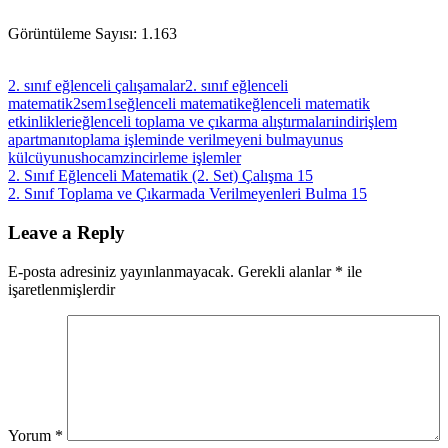
Görüntüleme Sayısı:
1.163
2. sınıf eğlenceli çalışamalar
2. sınıf eğlenceli
matematik
2sem1s
eğlenceli matematik
eğlenceli matematik
etkinlikleri
eğlenceli toplama ve çıkarma alıştırmaları
indir
işlem
apartmanı
toplama işleminde verilmeyeni bulma
yunus
külcü
yunushocam
zincirleme işlemler
Yazı
Previous
2. Sınıf Eğlenceli Matematik (2. Set) Çalışma 15
Post:
Next
2. Sınıf Toplama ve Çıkarmada Verilmeyenleri Bulma 15
gezinmesi
Post:
Leave a Reply
E-posta adresiniz yayınlanmayacak.
Gerekli alanlar
*
ile
işaretlenmişlerdir
Yorum
*