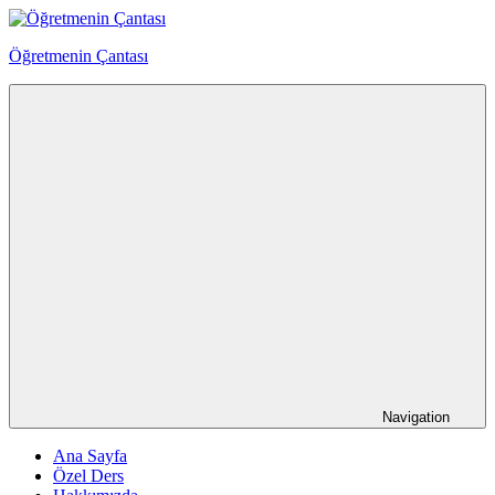
Skip
to
Öğretmenin Çantası
content
Öğretmenin
Çantsından
Halka
Navigation
Ana Sayfa
Özel Ders