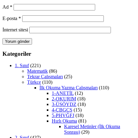
Ad
*
E-posta
*
İnternet sitesi
Kategoriler
1. Sınıf
(221)
Matematik
(86)
Tekrar Çalışmaları
(25)
Türkçe
(110)
İlk Okuma Yazma Çalışmaları
(110)
1-ANETİL
(12)
2-OKURIM
(18)
3-ÜSÖYDZ
(18)
4-ÇBGCŞ
(15)
5-PHVĞFJ
(18)
Hızlı Okuma
(81)
Karesel Metinler (İlk Okuma
Sonrası)
(29)
2. Sınıf
(427)