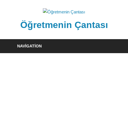
Skip
to
content
Öğretmenin Çantası
Öğretmenin
Çantsından
NAVIGATION
Halka