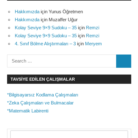
Hakkımızda
için
Yunus Öğretmen
Hakkımızda
için
Muzaffer Uğur
Kolay Seviye 9×9 Sudoku – 35
için
Remzi
Kolay Seviye 9×9 Sudoku – 35
için
Remzi
4. Sınıf Bölme Alıştırmaları – 3
için
Meryem
Search
SEARC
for:
TAVSIYE EDILEN ÇALIŞMALAR
*Bilgisayarsız Kodlama Çalışmaları
*Zeka Çalışmaları ve Bulmacalar
*Matematik Labirenti