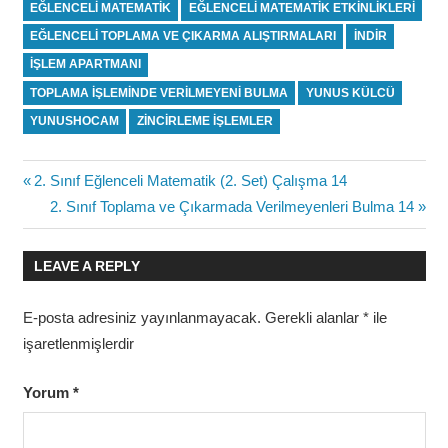
EĞLENCELI MATEMATIK
EĞLENCELI MATEMATIK ETKINLIKLERI
EĞLENCELI TOPLAMA VE ÇIKARMA ALIŞTIRMALARI
INDIR
IŞLEM APARTMANI
TOPLAMA IŞLEMINDE VERILMEYENI BULMA
YUNUS KÜLCÜ
YUNUSHOCAM
ZINCIRLEME IŞLEMLER
Yazı
Previous
2. Sınıf Eğlenceli Matematik (2. Set) Çalışma 14
Post:
Next
2. Sınıf Toplama ve Çıkarmada Verilmeyenleri Bulma 14
gezinmesi
Post:
LEAVE A REPLY
E-posta adresiniz yayınlanmayacak.
Gerekli alanlar
*
ile
işaretlenmişlerdir
Yorum
*