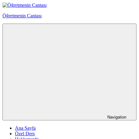
Skip
to
Öğretmenin Çantası
content
Öğretmenin
Çantsından
Halka
Navigation
Ana Sayfa
Özel Ders