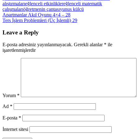
alıştırmaları
eğlenceli etkinlikler
eğlenceli matematik
çalışmaları
öğretmenin çantası
yunus külcü
Yazı
Previous
Apartmanlar Akıl Oyunu 4×4 – 28
Post:
Next
Ters İşlem Problemleri (Üç İşlemli) 29
gezinmesi
Post:
Leave a Reply
E-posta adresiniz yayınlanmayacak.
Gerekli alanlar
*
ile
işaretlenmişlerdir
Yorum
*
Ad
*
E-posta
*
İnternet sitesi