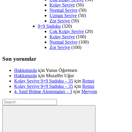
Kolay Seviye
(50)
Normal Seviye
(50)
Uzman Seviye
(50)
Zor Seviye
(50)
9×9 Sudoku
(320)
Çok Kolay Seviye
(20)
Kolay Seviye
(100)
Normal Seviye
(100)
Zor Seviye
(100)
Son yorumlar
Hakkımızda
için
Yunus Öğretmen
Hakkımızda
için
Muzaffer Uğur
Kolay Seviye 9×9 Sudoku – 35
için
Remzi
Kolay Seviye 9×9 Sudoku – 35
için
Remzi
4. Sınıf Bölme Alıştırmaları – 3
için
Meryem
Search
for: