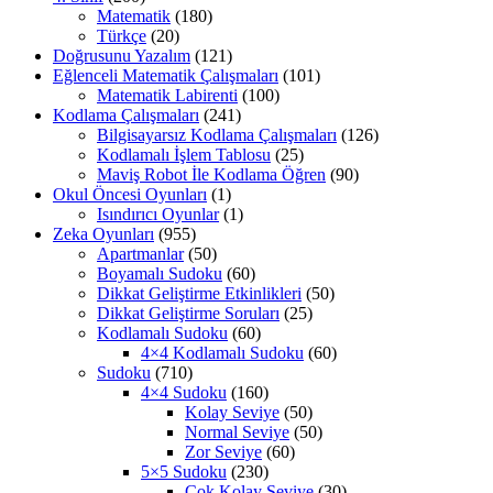
Matematik
(180)
Türkçe
(20)
Doğrusunu Yazalım
(121)
Eğlenceli Matematik Çalışmaları
(101)
Matematik Labirenti
(100)
Kodlama Çalışmaları
(241)
Bilgisayarsız Kodlama Çalışmaları
(126)
Kodlamalı İşlem Tablosu
(25)
Maviş Robot İle Kodlama Öğren
(90)
Okul Öncesi Oyunları
(1)
Isındırıcı Oyunlar
(1)
Zeka Oyunları
(955)
Apartmanlar
(50)
Boyamalı Sudoku
(60)
Dikkat Geliştirme Etkinlikleri
(50)
Dikkat Geliştirme Soruları
(25)
Kodlamalı Sudoku
(60)
4×4 Kodlamalı Sudoku
(60)
Sudoku
(710)
4×4 Sudoku
(160)
Kolay Seviye
(50)
Normal Seviye
(50)
Zor Seviye
(60)
5×5 Sudoku
(230)
Çok Kolay Seviye
(30)