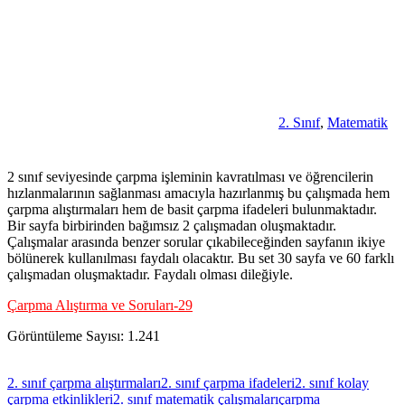
2. Sınıf
,
Matematik
2 sınıf seviyesinde çarpma işleminin kavratılması ve öğrencilerin
hızlanmalarının sağlanması amacıyla hazırlanmış bu çalışmada hem
çarpma alıştırmaları hem de basit çarpma ifadeleri bulunmaktadır.
Bir sayfa birbirinden bağımsız 2 çalışmadan oluşmaktadır.
Çalışmalar arasında benzer sorular çıkabileceğinden sayfanın ikiye
bölünerek kullanılması faydalı olacaktır. Bu set 30 sayfa ve 60 farklı
çalışmadan oluşmaktadır. Faydalı olması dileğiyle.
Çarpma Alıştırma ve Soruları-29
Görüntüleme Sayısı:
1.241
2. sınıf çarpma alıştırmaları
2. sınıf çarpma ifadeleri
2. sınıf kolay
çarpma etkinlikleri
2. sınıf matematik çalışmaları
çarpma