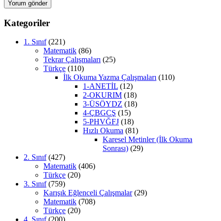
Kategoriler
1. Sınıf
(221)
Matematik
(86)
Tekrar Çalışmaları
(25)
Türkçe
(110)
İlk Okuma Yazma Çalışmaları
(110)
1-ANETİL
(12)
2-OKURIM
(18)
3-ÜSÖYDZ
(18)
4-ÇBGCŞ
(15)
5-PHVĞFJ
(18)
Hızlı Okuma
(81)
Karesel Metinler (İlk Okuma
Sonrası)
(29)
2. Sınıf
(427)
Matematik
(406)
Türkçe
(20)
3. Sınıf
(759)
Karışık Eğlenceli Çalışmalar
(29)
Matematik
(708)
Türkçe
(20)
4. Sınıf
(200)