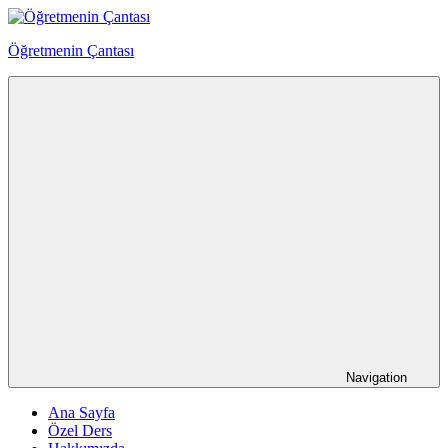
Skip
to
Öğretmenin Çantası
content
Öğretmenin
Çantsından
Halka
Navigation
Ana Sayfa
Özel Ders