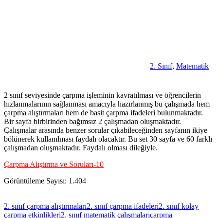
2. Sınıf
,
Matematik
2 sınıf seviyesinde çarpma işleminin kavratılması ve öğrencilerin
hızlanmalarının sağlanması amacıyla hazırlanmış bu çalışmada hem
çarpma alıştırmaları hem de basit çarpma ifadeleri bulunmaktadır.
Bir sayfa birbirinden bağımsız 2 çalışmadan oluşmaktadır.
Çalışmalar arasında benzer sorular çıkabileceğinden sayfanın ikiye
bölünerek kullanılması faydalı olacaktır. Bu set 30 sayfa ve 60 farklı
çalışmadan oluşmaktadır. Faydalı olması dileğiyle.
Çarpma Alıştırma ve Soruları-10
Görüntüleme Sayısı:
1.404
2. sınıf çarpma alıştırmaları
2. sınıf çarpma ifadeleri
2. sınıf kolay
çarpma etkinlikleri
2. sınıf matematik çalışmaları
çarpma