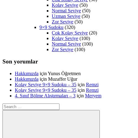
Kolay Seviye
(50)
Normal Seviye
(50)
Uzman Seviye
(50)
Zor Seviye
(50)
9×9 Sudoku
(320)
Çok Kolay Seviye
(20)
Kolay Seviye
(100)
Normal Seviye
(100)
Zor Seviye
(100)
Son yorumlar
Hakkımızda
için
Yunus Öğretmen
Hakkımızda
için
Muzaffer Uğur
Kolay Seviye 9×9 Sudoku – 35
için
Remzi
Kolay Seviye 9×9 Sudoku – 35
için
Remzi
4. Sınıf Bölme Alıştırmaları – 3
için
Meryem
Search
for: