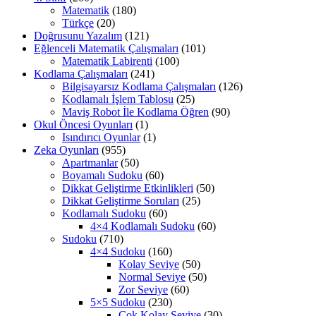
Matematik
(180)
Türkçe
(20)
Doğrusunu Yazalım
(121)
Eğlenceli Matematik Çalışmaları
(101)
Matematik Labirenti
(100)
Kodlama Çalışmaları
(241)
Bilgisayarsız Kodlama Çalışmaları
(126)
Kodlamalı İşlem Tablosu
(25)
Maviş Robot İle Kodlama Öğren
(90)
Okul Öncesi Oyunları
(1)
Isındırıcı Oyunlar
(1)
Zeka Oyunları
(955)
Apartmanlar
(50)
Boyamalı Sudoku
(60)
Dikkat Geliştirme Etkinlikleri
(50)
Dikkat Geliştirme Soruları
(25)
Kodlamalı Sudoku
(60)
4×4 Kodlamalı Sudoku
(60)
Sudoku
(710)
4×4 Sudoku
(160)
Kolay Seviye
(50)
Normal Seviye
(50)
Zor Seviye
(60)
5×5 Sudoku
(230)
Çok Kolay Seviye
(30)