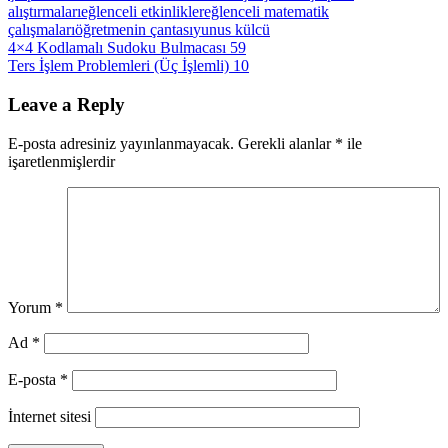
alıştırmaları
eğlenceli etkinlikler
eğlenceli matematik
çalışmaları
öğretmenin çantası
yunus külcü
Yazı
Previous
4×4 Kodlamalı Sudoku Bulmacası 59
Post:
Next
Ters İşlem Problemleri (Üç İşlemli) 10
gezinmesi
Post:
Leave a Reply
E-posta adresiniz yayınlanmayacak.
Gerekli alanlar
*
ile
işaretlenmişlerdir
Yorum
*
Ad
*
E-posta
*
İnternet sitesi