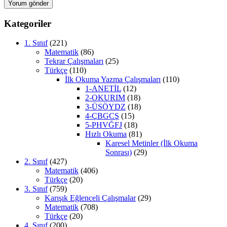
Kategoriler
1. Sınıf
(221)
Matematik
(86)
Tekrar Çalışmaları
(25)
Türkçe
(110)
İlk Okuma Yazma Çalışmaları
(110)
1-ANETİL
(12)
2-OKURIM
(18)
3-ÜSÖYDZ
(18)
4-ÇBGCŞ
(15)
5-PHVĞFJ
(18)
Hızlı Okuma
(81)
Karesel Metinler (İlk Okuma
Sonrası)
(29)
2. Sınıf
(427)
Matematik
(406)
Türkçe
(20)
3. Sınıf
(759)
Karışık Eğlenceli Çalışmalar
(29)
Matematik
(708)
Türkçe
(20)
4. Sınıf
(200)