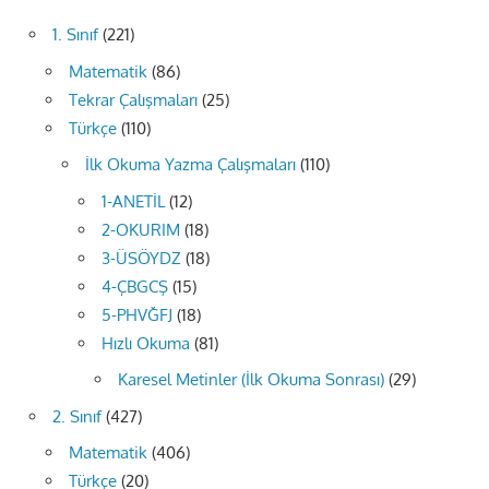
1. Sınıf
(221)
Matematik
(86)
Tekrar Çalışmaları
(25)
Türkçe
(110)
İlk Okuma Yazma Çalışmaları
(110)
1-ANETİL
(12)
2-OKURIM
(18)
3-ÜSÖYDZ
(18)
4-ÇBGCŞ
(15)
5-PHVĞFJ
(18)
Hızlı Okuma
(81)
Karesel Metinler (İlk Okuma Sonrası)
(29)
2. Sınıf
(427)
Matematik
(406)
Türkçe
(20)