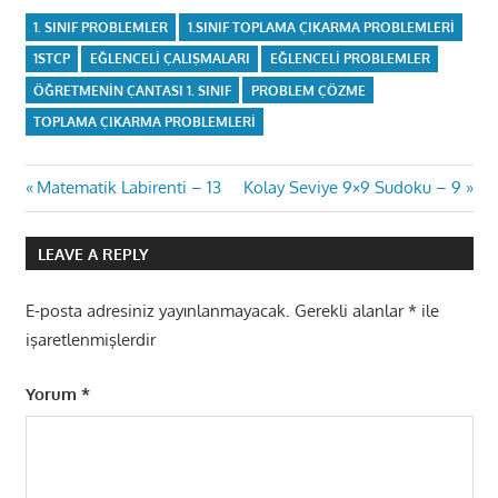
1. SINIF PROBLEMLER
1.SINIF TOPLAMA ÇIKARMA PROBLEMLERI
1STCP
EĞLENCELI ÇALIŞMALARI
EĞLENCELI PROBLEMLER
ÖĞRETMENIN ÇANTASI 1. SINIF
PROBLEM ÇÖZME
TOPLAMA ÇIKARMA PROBLEMLERI
Yazı
Previous
Next
Matematik Labirenti – 13
Kolay Seviye 9×9 Sudoku – 9
Post:
Post:
gezinmesi
LEAVE A REPLY
E-posta adresiniz yayınlanmayacak.
Gerekli alanlar
*
ile
işaretlenmişlerdir
Yorum
*