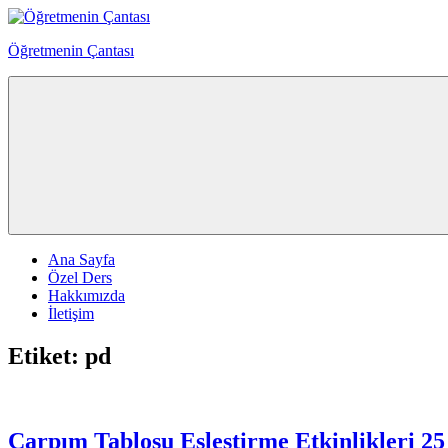
Skip
to
Öğretmenin Çantası
content
Öğretmenin
Çantsından
Halka
Ana Sayfa
Özel Ders
Hakkımızda
İletişim
Etiket:
pd
Çarpım Tablosu Eşleştirme Etkinlikleri 25