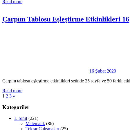
Read more
Çarpım Tablosu Eşleştirme Etkinlikleri 16
16 Şubat 2020
Çarpım tablosu eşleştirme etkinlikleri setinde 25 sayfa ve 50 farklı e
Read more
Yazı
Next
1
2
3
»
Posts
sayfalaması
Kategoriler
1. Sınıf
(221)
Matematik
(86)
Tekrar Çalışmaları
(25)