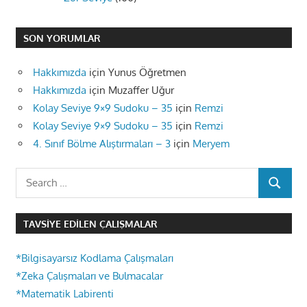
SON YORUMLAR
Hakkımızda
için
Yunus Öğretmen
Hakkımızda
için
Muzaffer Uğur
Kolay Seviye 9×9 Sudoku – 35
için
Remzi
Kolay Seviye 9×9 Sudoku – 35
için
Remzi
4. Sınıf Bölme Alıştırmaları – 3
için
Meryem
Search
SEARCH
for:
TAVSIYE EDILEN ÇALIŞMALAR
*Bilgisayarsız Kodlama Çalışmaları
*Zeka Çalışmaları ve Bulmacalar
*Matematik Labirenti