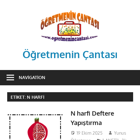
Skip
to
content
Öğretmenin Çantası
Öğretmenin
Çantsından
NAVIGATION
Halka
ETIKET:
N HARFI
N harfi Deftere
Yapıştırma
19 Ekim 2025
Yunus