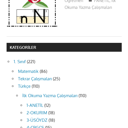
Öğretmen
1-ANETİL
,
İlk
Okuma Yazma Çalışmaları
KATEGORILER
1. Sınıf
(221)
Matematik
(86)
Tekrar Çalışmaları
(25)
Türkçe
(110)
İlk Okuma Yazma Çalışmaları
(110)
1-ANETİL
(12)
2-OKURIM
(18)
3-ÜSÖYDZ
(18)
4-ÇBGCŞ
(15)