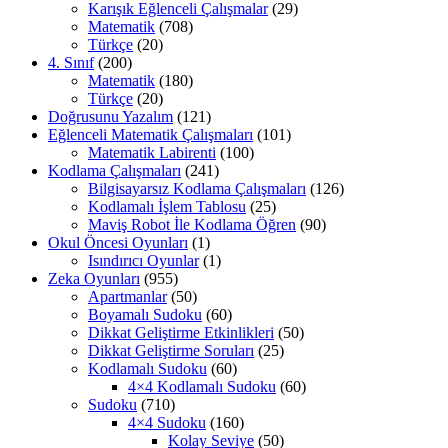
Karışık Eğlenceli Çalışmalar
(29)
Matematik
(708)
Türkçe
(20)
4. Sınıf
(200)
Matematik
(180)
Türkçe
(20)
Doğrusunu Yazalım
(121)
Eğlenceli Matematik Çalışmaları
(101)
Matematik Labirenti
(100)
Kodlama Çalışmaları
(241)
Bilgisayarsız Kodlama Çalışmaları
(126)
Kodlamalı İşlem Tablosu
(25)
Maviş Robot İle Kodlama Öğren
(90)
Okul Öncesi Oyunları
(1)
Isındırıcı Oyunlar
(1)
Zeka Oyunları
(955)
Apartmanlar
(50)
Boyamalı Sudoku
(60)
Dikkat Geliştirme Etkinlikleri
(50)
Dikkat Geliştirme Soruları
(25)
Kodlamalı Sudoku
(60)
4×4 Kodlamalı Sudoku
(60)
Sudoku
(710)
4×4 Sudoku
(160)
Kolay Seviye
(50)