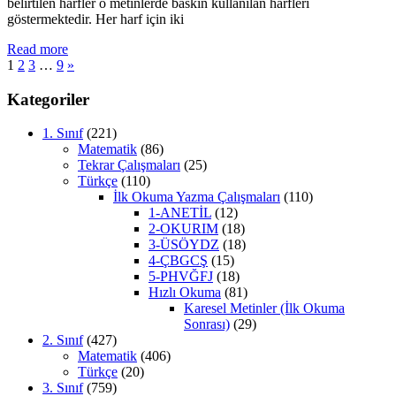
belirtilen harfler o metinlerde baskın kullanılan harfleri
göstermektedir. Her harf için iki
Read more
Yazı
Next
1
2
3
…
9
»
Posts
sayfalaması
Kategoriler
1. Sınıf
(221)
Matematik
(86)
Tekrar Çalışmaları
(25)
Türkçe
(110)
İlk Okuma Yazma Çalışmaları
(110)
1-ANETİL
(12)
2-OKURIM
(18)
3-ÜSÖYDZ
(18)
4-ÇBGCŞ
(15)
5-PHVĞFJ
(18)
Hızlı Okuma
(81)
Karesel Metinler (İlk Okuma
Sonrası)
(29)
2. Sınıf
(427)
Matematik
(406)
Türkçe
(20)
3. Sınıf
(759)