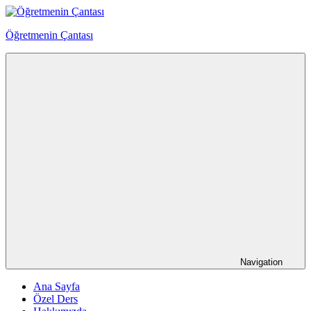
Skip
to
Öğretmenin Çantası
content
Öğretmenin
Çantsından
Halka
Navigation
Ana Sayfa
Özel Ders