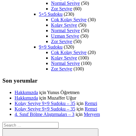
Normal Seviye
(50)
Zor Seviye
(60)
5×5 Sudoku
(230)
Çok Kolay Seviye
(30)
Kolay Seviye
(50)
Normal Seviye
(50)
Uzman Seviye
(50)
Zor Seviye
(50)
9×9 Sudoku
(320)
Çok Kolay Seviye
(20)
Kolay Seviye
(100)
Normal Seviye
(100)
Zor Seviye
(100)
Son yorumlar
Hakkımızda
için
Yunus Öğretmen
Hakkımızda
için
Muzaffer Uğur
Kolay Seviye 9×9 Sudoku – 35
için
Remzi
Kolay Seviye 9×9 Sudoku – 35
için
Remzi
4. Sınıf Bölme Alıştırmaları – 3
için
Meryem
Search
for: