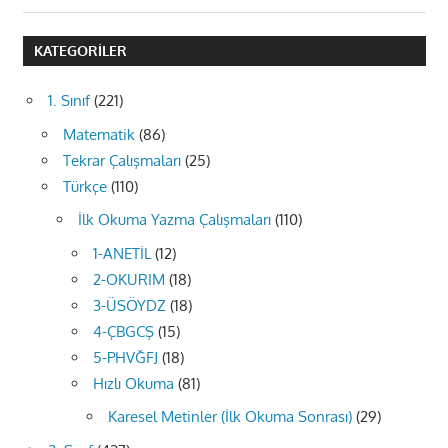
KATEGORILER
1. Sınıf
(221)
Matematik
(86)
Tekrar Çalışmaları
(25)
Türkçe
(110)
İlk Okuma Yazma Çalışmaları
(110)
1-ANETİL
(12)
2-OKURIM
(18)
3-ÜSÖYDZ
(18)
4-ÇBGCŞ
(15)
5-PHVĞFJ
(18)
Hızlı Okuma
(81)
Karesel Metinler (İlk Okuma Sonrası)
(29)