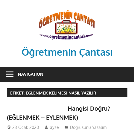
Skip
to
content
Öğretmenin Çantası
Öğretmenin
Çantsından
NAVIGATION
Halka
ETIKET:
EĞLENMEK KELIMESI NASIL YAZILIR
Hangisi Doğru?
(EĞLENMEK – EYLENMEK)
23 Ocak 2020
ayse
Doğrusunu Yazalım