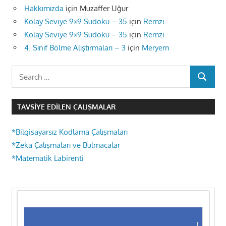
Hakkımızda
için
Muzaffer Uğur
Kolay Seviye 9×9 Sudoku – 35
için
Remzi
Kolay Seviye 9×9 Sudoku – 35
için
Remzi
4. Sınıf Bölme Alıştırmaları – 3
için
Meryem
Search
SEARCH
for:
TAVSIYE EDILEN ÇALIŞMALAR
*Bilgisayarsız Kodlama Çalışmaları
*Zeka Çalışmaları ve Bulmacalar
*Matematik Labirenti