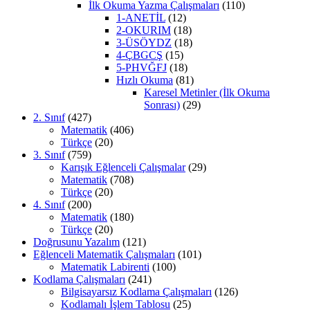
İlk Okuma Yazma Çalışmaları
(110)
1-ANETİL
(12)
2-OKURIM
(18)
3-ÜSÖYDZ
(18)
4-ÇBGCŞ
(15)
5-PHVĞFJ
(18)
Hızlı Okuma
(81)
Karesel Metinler (İlk Okuma
Sonrası)
(29)
2. Sınıf
(427)
Matematik
(406)
Türkçe
(20)
3. Sınıf
(759)
Karışık Eğlenceli Çalışmalar
(29)
Matematik
(708)
Türkçe
(20)
4. Sınıf
(200)
Matematik
(180)
Türkçe
(20)
Doğrusunu Yazalım
(121)
Eğlenceli Matematik Çalışmaları
(101)
Matematik Labirenti
(100)
Kodlama Çalışmaları
(241)
Bilgisayarsız Kodlama Çalışmaları
(126)
Kodlamalı İşlem Tablosu
(25)