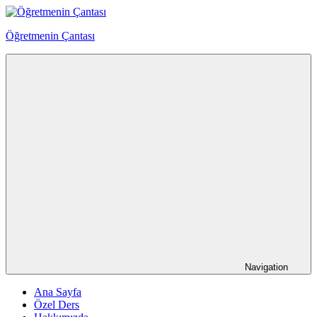
Skip
to
Öğretmenin Çantası
content
Öğretmenin
Çantsından
Halka
Navigation
Ana Sayfa
Özel Ders