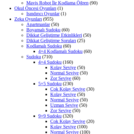
Maviş Robot İle Kodlama Öğren
(90)
Okul Öncesi Oyunları
(1)
Isındırıcı Oyunlar
(1)
Zeka Oyunları
(955)
Apartmanlar
(50)
Boyamalı Sudoku
(60)
Dikkat Geliştirme Etkinlikleri
(50)
Dikkat Geliştirme Soruları
(25)
Kodlamalı Sudoku
(60)
4×4 Kodlamalı Sudoku
(60)
Sudoku
(710)
4×4 Sudoku
(160)
Kolay Seviye
(50)
Normal Seviye
(50)
Zor Seviye
(60)
5×5 Sudoku
(230)
Çok Kolay Seviye
(30)
Kolay Seviye
(50)
Normal Seviye
(50)
Uzman Seviye
(50)
Zor Seviye
(50)
9×9 Sudoku
(320)
Çok Kolay Seviye
(20)
Kolay Seviye
(100)
Normal Seviye
(100)