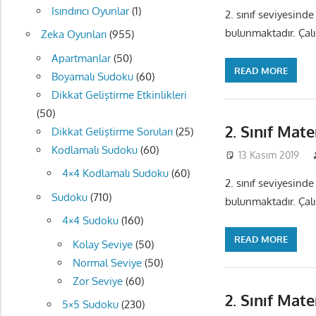
Isındırıcı Oyunlar
(1)
2. sınıf seviyesinde
bulunmaktadır. Çalış
Zeka Oyunları
(955)
Apartmanlar
(50)
READ MORE
Boyamalı Sudoku
(60)
Dikkat Geliştirme Etkinlikleri
(50)
2. Sınıf Mat
Dikkat Geliştirme Soruları
(25)
Kodlamalı Sudoku
(60)
13 Kasım 2019
4×4 Kodlamalı Sudoku
(60)
2. sınıf seviyesinde
Sudoku
(710)
bulunmaktadır. Çalış
4×4 Sudoku
(160)
READ MORE
Kolay Seviye
(50)
Normal Seviye
(50)
Zor Seviye
(60)
2. Sınıf Mat
5×5 Sudoku
(230)