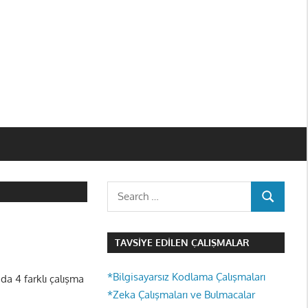
Search
SEARCH
for:
TAVSIYE EDILEN ÇALIŞMALAR
*Bilgisayarsız Kodlama Çalışmaları
nda 4 farklı çalışma
*Zeka Çalışmaları ve Bulmacalar