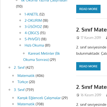
İlk Okuma Yazma Çalışmaları
(110)
READ MORE
1-ANETİL
(12)
2-OKURIM
(18)
3-ÜSÖYDZ
(18)
2. Sınıf Mat
4-ÇBGCŞ
(15)
17 Kasım 2019
5-PHVĞFJ
(18)
Hızlı Okuma
(81)
2. sınıf seviyesinde
Karesel Metinler (İlk
bulunmaktadır. Çalış
Okuma Sonrası)
(29)
READ MORE
2. Sınıf
(427)
Matematik
(406)
Türkçe
(20)
2. Sınıf Mat
3. Sınıf
(759)
16 Kasım 2019
Karışık Eğlenceli Çalışmalar
(29)
Matematik
(708)
2. sınıf seviyesinde