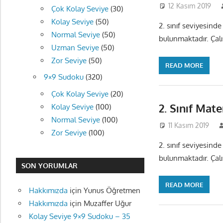
12 Kasım 2019
Çok Kolay Seviye
(30)
Kolay Seviye
(50)
2. sınıf seviyesinde
Normal Seviye
(50)
bulunmaktadır. Çalış
Uzman Seviye
(50)
Zor Seviye
(50)
READ MORE
9×9 Sudoku
(320)
Çok Kolay Seviye
(20)
2. Sınıf Mat
Kolay Seviye
(100)
Normal Seviye
(100)
11 Kasım 2019
Zor Seviye
(100)
2. sınıf seviyesinde
bulunmaktadır. Çalış
SON YORUMLAR
READ MORE
Hakkımızda
için
Yunus Öğretmen
Hakkımızda
için
Muzaffer Uğur
Kolay Seviye 9×9 Sudoku – 35