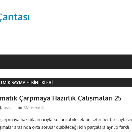
Çantası
RITMIK SAYMA ETKINLIKLERI
ematik Çarpmaya Hazırlık Çalışmaları 25
ayse
Matematik
 çarpmaya hazırlık amacıyla kullanılabilecek bu setin her bir sayfası
malar arasında orta sorular olabileceği için parçalara ayrılıp farklı