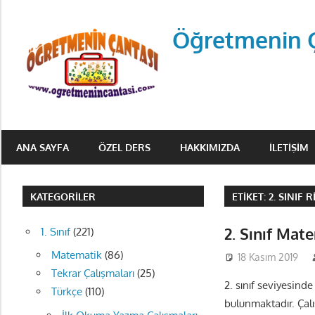
Skip
to
Öğretmenin 
content
Öğretmenin
Çantsından
ANA SAYFA
ÖZEL DERS
HAKKIMIZDA
İLETIŞIM
Halka
KATEGORILER
ETIKET:
2. SINIF 
2. Sınıf Mat
1. Sınıf
(221)
Matematik
(86)
18 Kasım 2019
Tekrar Çalışmaları
(25)
2. sınıf seviyesinde
Türkçe
(110)
bulunmaktadır. Çalış