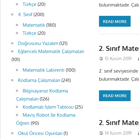
Türkçe
(20)
bulunmaktadır. Çalış
4. Sınıf
(200)
READ MORE
Matematik
(180)
Türkçe
(20)
Doğrusunu Yazalım
(121)
2. Sınıf Mat
Eğlenceli Matematik Çalışmaları
15 Kasım 2019
(101)
Matematik Labirenti
(100)
2. sınıf seviyesinde
bulunmaktadır. Çalış
Kodlama Çalışmaları
(241)
Bilgisayarsız Kodlama
READ MORE
Çalışmaları
(126)
Kodlamalı İşlem Tablosu
(25)
Maviş Robot İle Kodlama
2. Sınıf Mat
Öğren
(90)
14 Kasım 2019
Okul Öncesi Oyunları
(1)